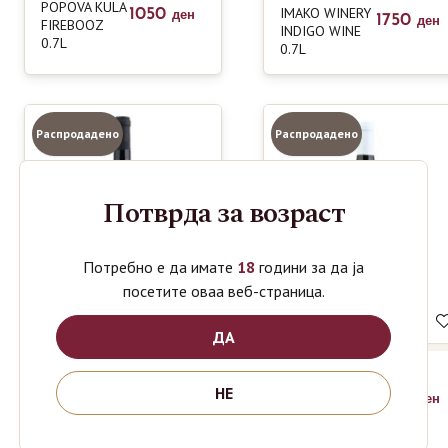
POPOVA KULA
IMAKO WINERY
1050
ден
1750
FIREBOOZ
ден
INDIGO WINE
0.7L
0.7L
Распродадено
Распродадено
Потврда за возраст
Потребно е да имате
18
години за да ја
посетите оваа веб-страница.
ДА
POPOV
POPOV WINERY
1050
НЕ
ден
1390
WINERY
ден
FUME BLANC
KRATOSIJA
0.75L
RESERVE