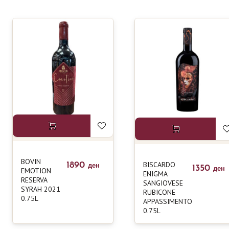
6
Захарчев Винарија
15
Имако Винарија
24
Лазар Винарија
12
Попов Винарија
21
Попова Кула
55
Странски Вина
18
Тиквеш
19
ШАМПАЊИ
BOVIN
BISCARDO
1890
ден
1350
EMOTION
ден
ENIGMA
RESERVA
SANGIOVESE
SYRAH 2021
RUBICONE
0.75L
APPASSIMENTO
0.75L