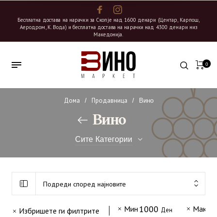
Бесплатна достава на нарачки за Скопје над 1600 денари (Центар, Карпош,
Аеродром, К. Вода) и бесплатна достава на нарачки над 4300 денари низ
Македонија.
0
Дома
Продавница
/
/
Вино
Вино
Сите Категории
12
Бискардо Вина Италија
Подреди според најновите
43
Бовин
1000
2
Мин
Макс
7
Избришете ги филтрите
Ден
Венец