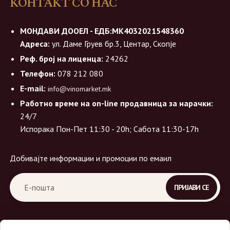
КОНТАКТ СО НАС
МОНДАВИ ДООЕЛ - ЕДБ:МК4032021548360
Адреса:
ул. Даме Груев бр.3, Центар, Скопје
Реф. број на лиценца:
24262
Телефон:
078 212 080
E-mail:
info@vinomarket.mk
Работно време на on-line продавница за нарачки:
24/7
Испорака Пон-Пет 11:30 - 20h; Сабота 11:30-17h
Добивајте информации и промоции по емаил