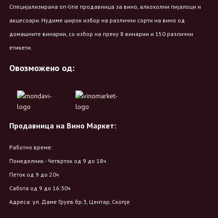
Специјализирана on-line продавница за вино, алкохолни пијалоци и
акцесоари. Нудиме широк избор на различни сорти на вино од
домашните винарии, со избор на преку 8 винарии и 150 различни
етикети.
Овозможено од:
Продавница на Вино Маркет:
Работно време:
Понеделник - Четврток од 9 до 18ч
Петок од 9 до 20ч
Сабота од 9 до 16:30ч
Адреса: ул. Даме Груев бр.3, Центар, Скопје