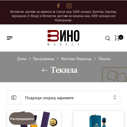
Бесплатна достава на нарачки за Скопје над 1600 денари (Центар, Карпош,
Аеродром, К. Вода) и бесплатна достава на нарачки над 4300 денари низ
Македонија.
0
Дома
Продавница
Жестоки Пијалоци
/
/
/
Текила
Текила
Подреди според најновите
Распродадено