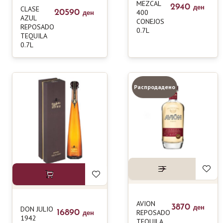
MEZCAL
2940
CLASE
ден
20590
400
ден
AZUL
CONEJOS
REPOSADO
0.7L
TEQUILA
0.7L
Распродадено
AVION
3870
DON JULIO
ден
16890
REPOSADO
ден
1942
TEQUILA