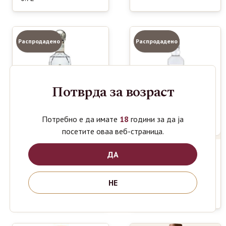
Распродадено
Распродадено
Потврда за возраст
Потребно е да имате
18
години за да ја
посетите оваа веб-страница.
ДА
TEQUILA
790
CASA NOBLE
ден
3190
TERESA DEL
ден
TEQUILA
CASTILLO
НЕ
BLANCO 0.7L
BLANCO
0.7L