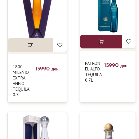
PATRON
15990
1800
ден
13990
EL ALTO
ден
MILENIO
TEQUILA
EXTRA
0.7L
ANEJO
TEQUILA
0.7L