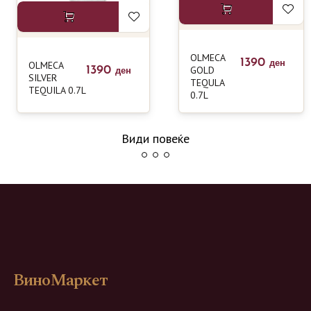
OLMECA
1390
OLMECA
ден
1390
GOLD
ден
SILVER
TEQULA
TEQUILA 0.7L
0.7L
Види повеќе
ВиноМаркет