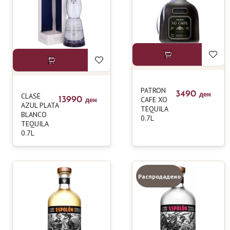
PATRON
3490
CLASE
ден
13990
CAFE XO
ден
AZUL PLATA
TEQUILA
BLANCO
0.7L
TEQUILA
0.7L
Распродадено