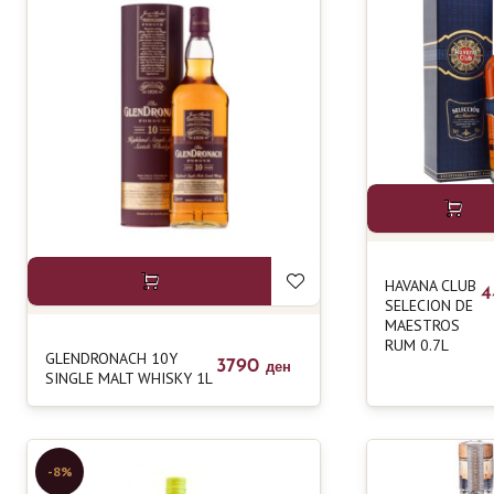
290
Виски
27
Водка
47
Ликер
39
Ракија
32
Рум
29
Текила
HAVANA CLUB
13
4
Узо
SELECION DE
MAESTROS
67
Џин
RUM 0.7L
GLENDRONACH 10Y
3790
ден
SINGLE MALT WHISKY 1L
-8%