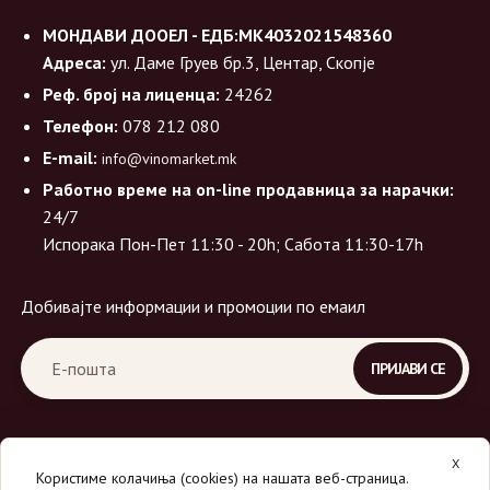
МОНДАВИ ДООЕЛ - ЕДБ:МК4032021548360
Адреса:
ул. Даме Груев бр.3, Центар, Скопје
Реф. број на лиценца:
24262
Телефон:
078 212 080
E-mail:
info@vinomarket.mk
Работно време на on-line продавница за нарачки:
24/7
Испорака Пон-Пет 11:30 - 20h; Сабота 11:30-17h
Добивајте информации и промоции по емаил
X
Користиме колачиња (cookies) на нашата веб-страница.