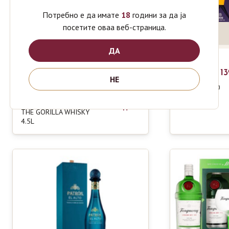
Потребно е да имате
18
години за да ја
посетите оваа веб-страница.
ДА
1800
1
MILENIO
НЕ
EXTRA ANEJO
TEQUILA
MONKEY SHOULDER
0.7L
17990
ден
THE GORILLA WHISKY
4.5L