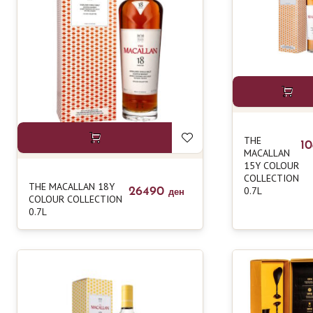
THE
1
MACALLAN
15Y COLOUR
COLLECTION
THE MACALLAN 18Y
0.7L
26490
ден
COLOUR COLLECTION
0.7L