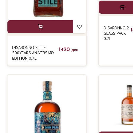
DISARONNO 2
GLASS PACK
0.7L
DISARONNO STILE
1420
ден
500YEARS ANIVERSARY
EDITION 0.7L