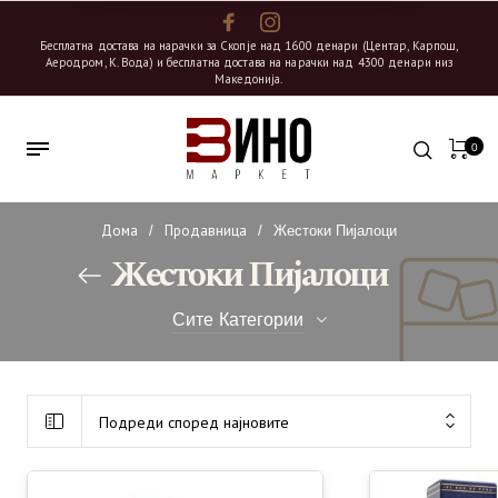
Бесплатна достава на нарачки за Скопје над 1600 денари (Центар, Карпош,
Аеродром, К. Вода) и бесплатна достава на нарачки над 4300 денари низ
Македонија.
0
Дома
Продавница
/
/
Жестоки Пијалоци
Жестоки Пијалоци
Сите Категории
29
Коњак
Подреди според најновите
10
Сирупи и Тоници
7
Вермут