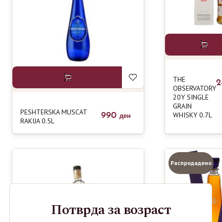
THE
2
OBSERVATORY
20Y SINGLE
GRAIN
PESHTERSKA MUSCAT
WHISKY 0.7L
990
ден
RAKIJA 0.5L
Распродадено
Потврда за возраст