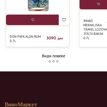
IMAKO
MERAKLISKA
TRAVEL LOZOVA
ZOLTA RAKIJA
DON PAPA ALON RUM
0.7L
3090
ден
0.7L
Види повеќе
ВиноМаркет