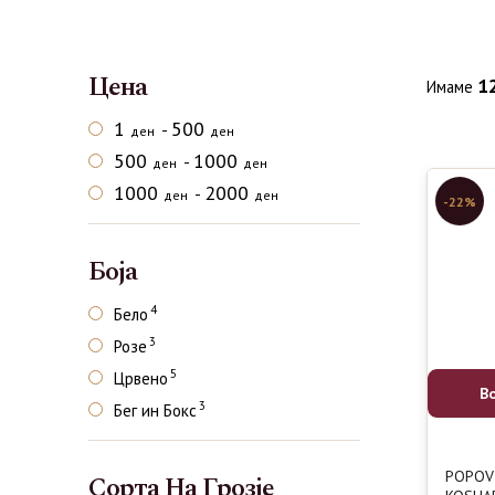
Цена
1
Имаме
1
500
-
ден
ден
500
1000
-
ден
ден
1000
2000
-
ден
ден
-22%
Боја
4
Бело
3
Розе
5
Црвено
В
3
Бег ин Бокс
POPOV
Сорта На Грозје