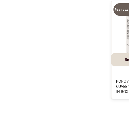
Распрод
Ви
POPOV
CUVEE
IN BOX