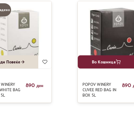
адено
ди Повеќе
Во Кошница
 WINERY
POPOV WINERY
890
890
ден
 WHITE BAG
CUVEE RED BAG IN
 5L
BOX 5L