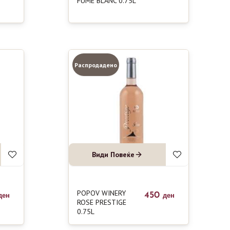
FUME BLANC 0.75L
Распродадено
Види Повеќе
POPOV WINERY
450
ден
ден
ROSE PRESTIGE
0.75L