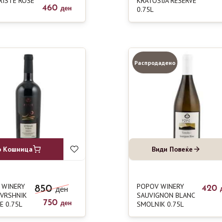
RISTE ROSE
KRATOSIJA RESERVE
460
0.75L
ден
Распродадено
о Кошница
Види Повеќе
 WINERY
POPOV WINERY
850
420
ден
 VRSHNIK
SAUVIGNON BLANC
750
E 0.75L
SMOLNIK 0.75L
ден