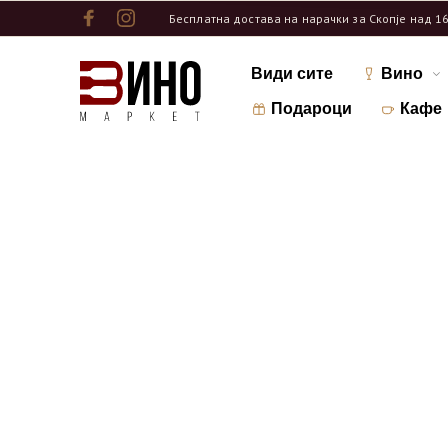
Бесплатна достава на нарачки за Скопје над 1
Види сите
Вино
Подароци
Кафе