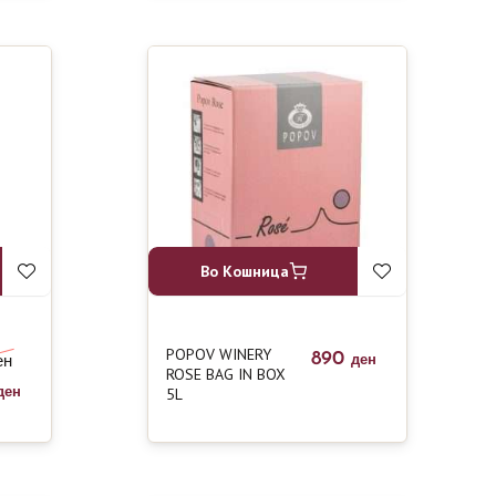
Во Кошница
POPOV WINERY
890
ен
ден
ROSE BAG IN BOX
5L
ден