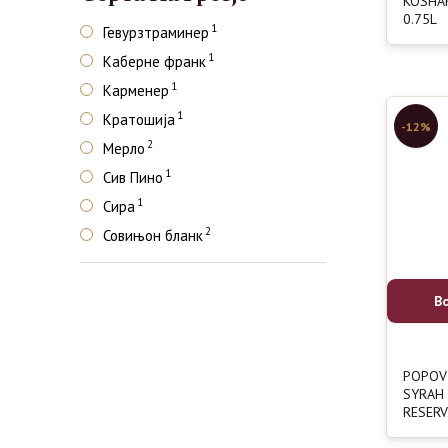
KOSHA
0.75L
1
Гевурзтраминер
1
Каберне франк
1
Карменер
1
Кратошија
-12%
2
Мерло
1
Сив Пино
1
Сира
2
Совињон бланк
В
POPOV
SYRAH
RESERV