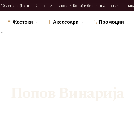
600 денари (Центар, Карпош, Аеродром, К. Вода) и бесплатна достава на на
Жестоки
Аксесоари
Промоции
Дома
Продавница
Вино
/
/
/
Попов Винарија
Попов Винарија