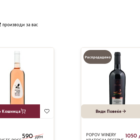
2
производи за вас
Распродадено
о Кошница
Види Повеќе
POPOV WINERY
590
1050
ден