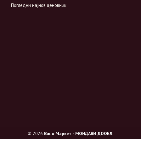
Погледни најнов ценовник
© 2026
Вино Маркет - МОНДАВИ ДООЕЛ
.
Сите права се задржани.