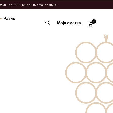
рачки над 4300 денари низ Македонија.
Разно
0
Моја сметка