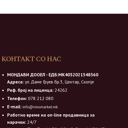
КОНТАКТ СО НАС
МОНДАВИ ДООЕЛ - ЕДБ:МК4032021548360
Адреса:
ул. Даме Груев бр.3, Центар, Скопје
Реф. број на лиценца:
24262
Телефон:
078 212 080
E-mail:
info@vinomarket.mk
Работно време на on-line продавница за
нарачки:
24/7