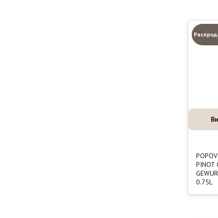
Распрод
Ви
POPOV
PINOT 
GEWUR
0.75L