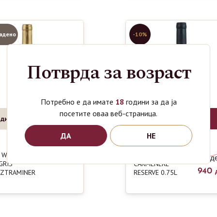
адено
-10%
Потврда за возраст
Потребно е да имате
18
години за да ја
посетите оваа веб-страница.
ди Повеќе
Во Кошница
ДА
НЕ
 WINERY
POPOV WINERY
650
1050
ден
д
GRIS
CARMENERE
940
ZTRAMINER
RESERVE 0.75L