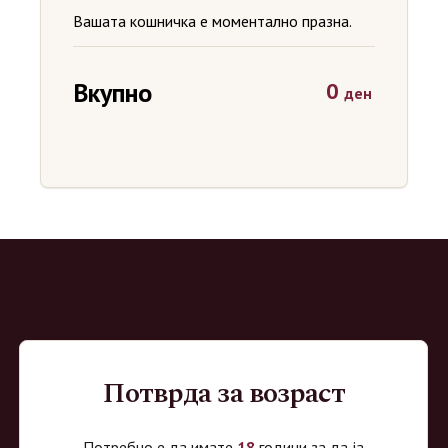
Вашата кошничка е моментално празна.
Вкупно
0
ден
ВиноМаркет
Потврда за возраст
Специјализирана on-line продавница за вино, алкохолни пијалоци и
Потребно е да имате
18
години за да ја