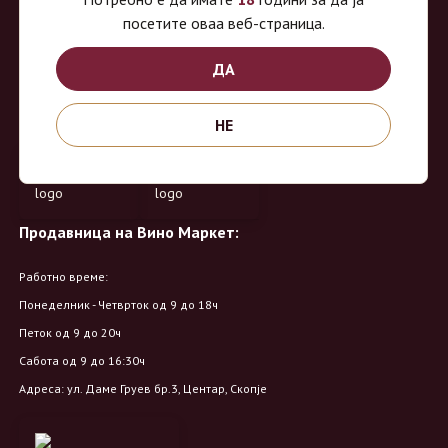
акцесоари. Нудиме широк избор на различни сорти на вино од
посетите оваа веб-страница.
домашните винарии, со избор на преку 8 винарии и 150 различни
ДА
етикети.
Овозможено од:
НЕ
Продавница на Вино Маркет:
Работно време:
Понеделник - Четврток од 9 до 18ч
Петок од 9 до 20ч
Сабота од 9 до 16:30ч
Адреса: ул. Даме Груев бр.3, Центар, Скопје