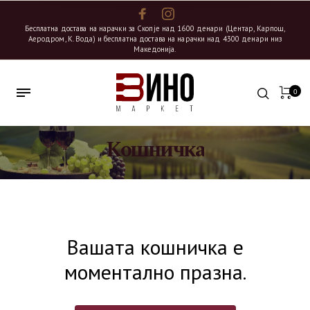
Бесплатна достава на нарачки за Скопје над 1600 денари (Центар, Карпош,
Аеродром, К. Вода) и бесплатна достава на нарачки над 4300 денари низ
Македонија.
0
Кошничка
Вашата кошничка е
моментално празна.