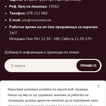
Реф. број на лиценца:
24262
Телефон:
078 212 080
E-mail:
info@vinomarket.mk
Работно време на on-line продавница за нарачки:
24/7
Испорака Пон-Пет 11:30 - 20h; Сабота 11:30-17h
Добивајте информации и промоции по емаил
X
Користиме колачиња (cookies) на нашата веб-страница.
Некои од нив се од суштинско значење за работата на
страницата, додека други ни помагаат да ја подобриме оваа
страница и корисничкото искуство (колачиња за следење).