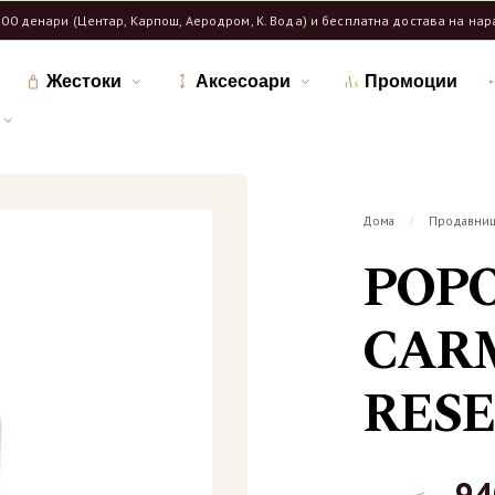
600 денари (Центар, Карпош, Аеродром, К. Вода) и бесплатна достава на на
Жестоки
Аксесоари
Промоции
Дома
Продавни
/
POP
CAR
RESE
9