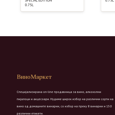
SPECIAL EDITION
0.75L
0.75L
ВиноМаркет
Специјализирана on-line продавница за вино, алкохолни
пијалоци и акцесоари. Нудиме широк избор на различни сорти на
вино од домашните винарии, со избор на преку 8 винарии и 150
различни етикети.