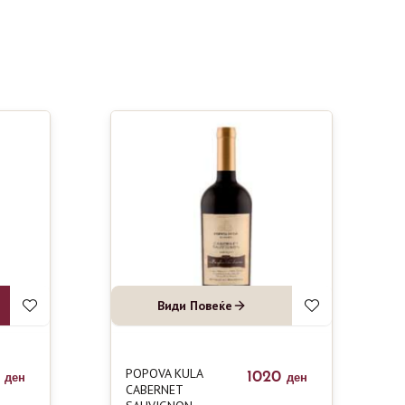
Види Повеќе
POPOVA KULA
0
1020
ден
ден
CABERNET