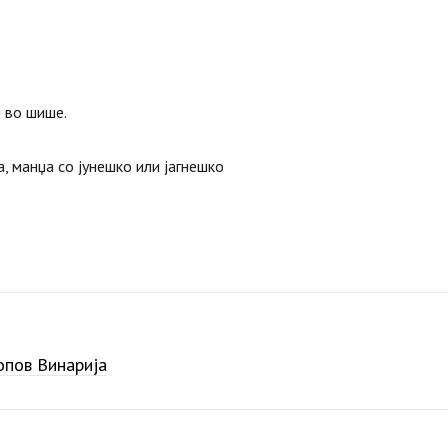
и во шише.
, манџа со јунешко или јагнешко
пов Винарија