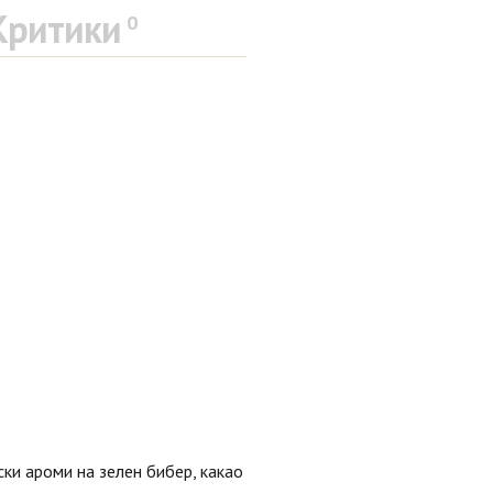
Критики
0
ки ароми на зелен бибер, какао