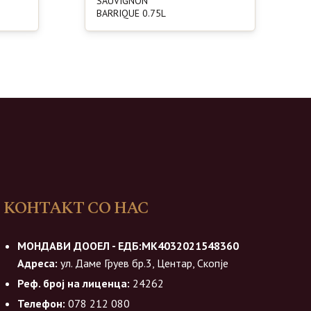
SAUVIGNON
BARRIQUE 0.75L
КОНТАКТ СО НАС
МОНДАВИ ДООЕЛ - ЕДБ:МК4032021548360
Адреса:
ул. Даме Груев бр.3, Центар, Скопје
Реф. број на лиценца:
24262
Телефон:
078 212 080