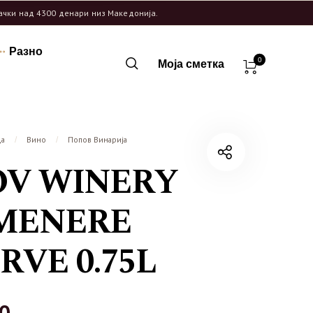
рачки над 4300 денари низ Македонија.
Разно
0
Моја сметка
ца
Вино
Попов Винарија
/
/
OV WINERY
MENERE
RVE 0.75L
40