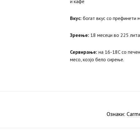
и кафе
Вкус:
богат вкус со префинети м
Зреење:
18 месеци во 225 лита
Сервирање:
на 16-18C со печен
месо, козјо бело сирење.
Ознаки:
Carme