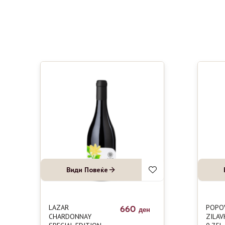
Види Повеќе
LAZAR
POPO
660
ден
CHARDONNAY
ZILAV