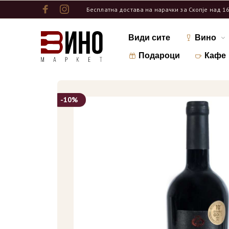
Бесплатна достава на нарачки за Скопје над 1
Види сите
Вино
Подароци
Кафе
-10%