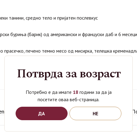
еки танини, средно тело и пријатен послевкус
рски буриња (барик) од американски и француски даб и 6 месец
о прасечко, печено темно месо од мисирка, телешка кременадла
Потврда за возраст
Потребно е да имате
18
години за да ја
посетите оваа веб-страница.
Категории
Вино
,
Попов Винарија
,
Промоции
nere Reserve
,
popov
,
popov vinarija
,
Карменер Резерва
,
По
ДА
НЕ