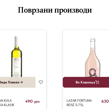
Поврзани производи
Види Повеќе
Во Кошница
VA KULA
LAZAR FORTUNA
490
63
ден
KA KLASIK
ROSÉ 0.75L