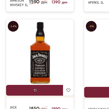
JAMESON
1590
1390
APEROL 1L
ден
ден
WHISKEY 1L
-14%
-8%
JACK
1850