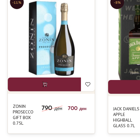
-11%
-8%
ZONIN
790
700
JACK DANIELS
ден
ден
PROSECCO
APPLE
GIFT BOX
HIGHBALL
0.75L
GLASS 0.7L