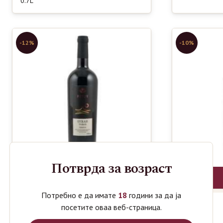
0.7L
-12%
-10%
Потврда за возраст
Потребно е да имате
18
години за да ја
посетите оваа веб-страница.
POPOV
850
750
POPOV
ден
ден
WINERY SYRAH
WINERY