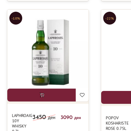
-10%
-22%
LAPHROAIG
3450
3090
POPOV
ден
ден
10Y
KOSHARISTE
WHISKY
ROSE 0.75L