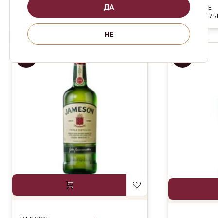
VRSHNIK
ДА
CARMENERE
RESERVE 0.75L
RESERVE 0.75
НЕ
-13%
-17%