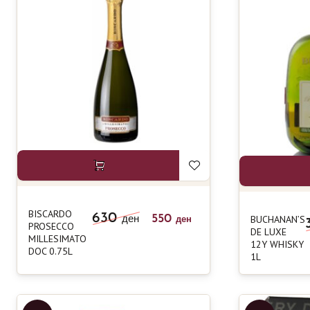
BISCARDO
630
550
BUCHANAN’S
ден
ден
PROSECCO
DE LUXE
MILLESIMATO
12Y WHISKY
DOC 0.75L
1L