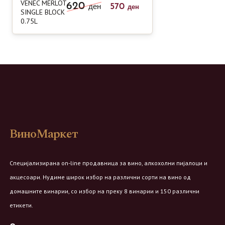
VENEC MERLOT
620
570
ден
ден
SINGLE BLOCK
0.75L
ВиноМаркет
Специјализирана on-line продавница за вино, алкохолни пијалоци и
акцесоари. Нудиме широк избор на различни сорти на вино од
домашните винарии, со избор на преку 8 винарии и 150 различни
етикети.