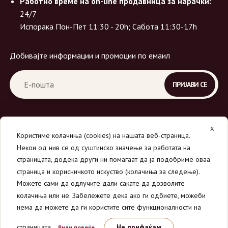
Работно време на on-line продавница за нарачки:
24/7
Испорака Пон-Пет 11:30 - 20h; Сабота 11:30-17h
Добивајте информации и промоции по емаил
X
Користиме колачиња (cookies) на нашата веб-страница.
Некои од нив се од суштинско значење за работата на
страницата, додека други ни помагаат да ја подобриме оваа
страница и корисничкото искуство (колачиња за следење).
© 2026
Вино Маркет - МОНДАВИ ДООЕЛ
.
Можете сами да одлучите дали сакате да дозволите
Сите права се задржани.
колачиња или не. Забележете дека ако ги одбиете, можеби
нема да можете да ги користите сите функционалности на
страницата.
Не прифаќам
Види повеќе