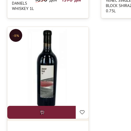
1590
VENEC SINGLE
ден
ден
DANIELS
BLOCK SHIRA
WHISKEY 1L
0.75L
-8%