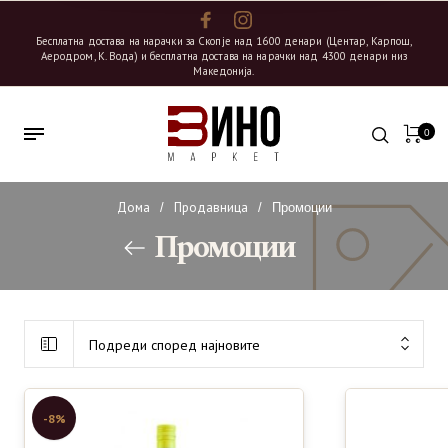
Бесплатна достава на нарачки за Скопје над 1600 денари (Центар, Карпош,
Аеродром, К. Вода) и бесплатна достава на нарачки над 4300 денари низ
Македонија.
0
Дома
Продавница
/
/
Промоции
Промоции
Подреди според најновите
-8%