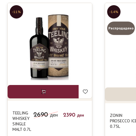
-11%
-14%
Распродадено
TEELING
2690
2390
ZONIN
ден
ден
WHISKEY
PROSECCO IC
SINGLE
0.75L
MALT 0.7L