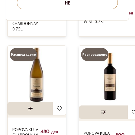
НЕ
LAZAR
1020
ден
TIKVES BELA
WINERY
2190
ден
VODA WHITE
MINERVA
WINE 0.75L
CHARDONNAY
0.75L
Распродадено
Распродадено
POPOVA KULA
480
ден
POPOVA KULA
CHARDONNAY