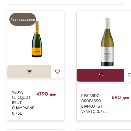
6
Захарчев Винарија
15
Распродадено
Имако Винарија
24
Лазар Винарија
12
Попов Винарија
21
Попова Кула
55
Странски Вина
18
Тиквеш
19
ШАМПАЊИ
VEUVE
4790
ден
BISCARDO
CLICQUOT
690
ден
OROPASSO
BRUT
BIANCO IGT
CHAMPAGNE
VENETO 0.75L
0.75L