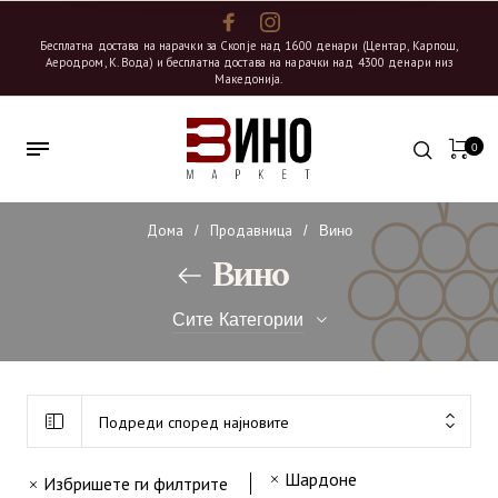
Бесплатна достава на нарачки за Скопје над 1600 денари (Центар, Карпош,
Аеродром, К. Вода) и бесплатна достава на нарачки над 4300 денари низ
Македонија.
0
Дома
Продавница
/
/
Вино
Вино
Сите Категории
12
Бискардо Вина Италија
Подреди според најновите
43
Бовин
Шардоне
7
Избришете ги филтрите
Венец