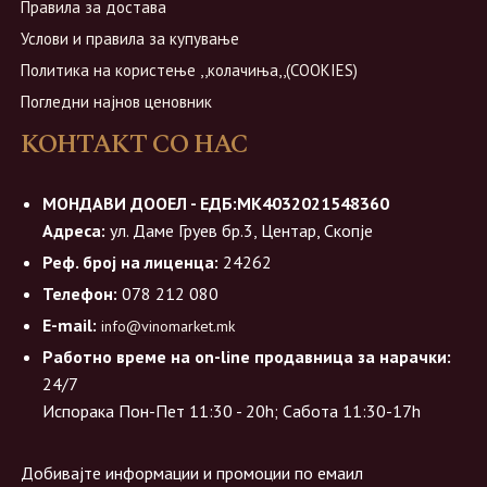
Правила за достава
Услови и правила за купување
Политика на користење ,,колачиња,,(COOKIES)
Погледни најнов ценовник
КОНТАКТ СО НАС
МОНДАВИ ДООЕЛ - ЕДБ:МК4032021548360
Адреса:
ул. Даме Груев бр.3, Центар, Скопје
Реф. број на лиценца:
24262
Телефон:
078 212 080
E-mail:
info@vinomarket.mk
Работно време на on-line продавница за нарачки:
24/7
Испорака Пон-Пет 11:30 - 20h; Сабота 11:30-17h
Добивајте информации и промоции по емаил