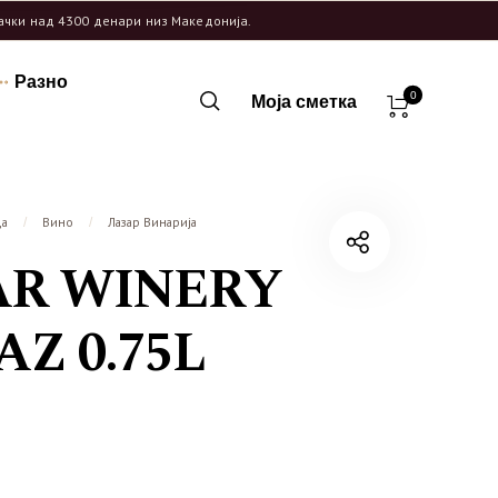
рачки над 4300 денари низ Македонија.
Разно
0
Моја сметка
ца
Вино
Лазар Винарија
/
/
AR WINERY
AZ 0.75L