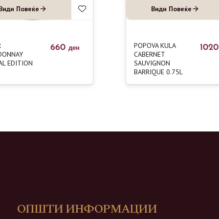
Види Повеќе
Види Повеќе
R
POPOVA KULA
660
102
ден
DONNAY
CABERNET
AL EDITION
SAUVIGNON
BARRIQUE 0.75L
ОПШТИ ИНФОРМАЦИИ