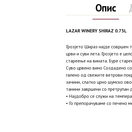
Опис
LAZAR WINERY SHIRAZ 0.75L
Грозјето Шираз најде совршен т
црви и суви лета. Грозјето е це
стареење на вината. Буре старе
Суво црвено вино Создадено со
галено од свежите ветрови покр
зачини, слатко црно шумско ово
танини завршени со претрупан д
• Најдобро се служи на темпера
• Го препорачуваме со печено м