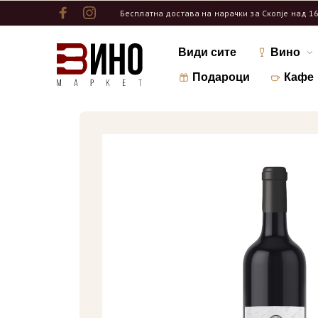
Бесплатна достава на нарачки за Скопје над 1
Види сите
Вино
Подароци
Кафе