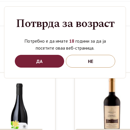
Категории
Вино
,
Лазар Винарија
Потврда за возраст
Потребно е да имате
18
години за да ја
Поврзани производи
посетите оваа веб-страница.
ДА
НЕ