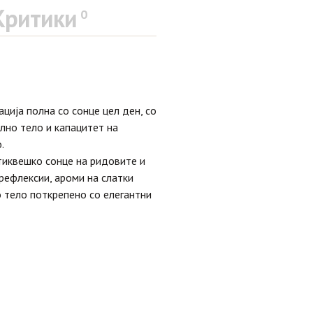
Критики
0
ција полна со сонце цел ден, со
олно тело и капацитет на
.
тиквешко сонце на ридовите и
рефлексии, ароми на слатки
о тело поткрепено со елегантни