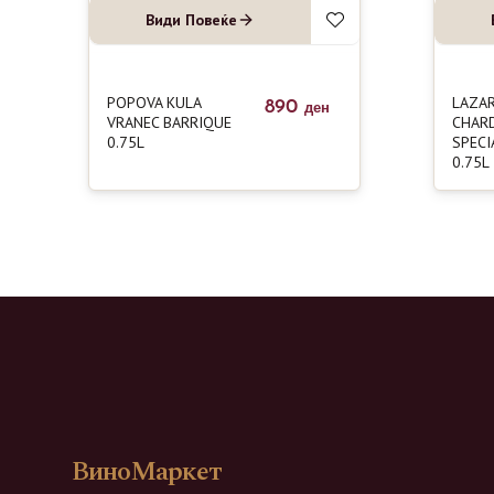
Види Повеќе
POPOVA KULA
LAZA
890
ден
VRANEC BARRIQUE
CHAR
0.75L
SPECI
0.75L
ВиноМаркет