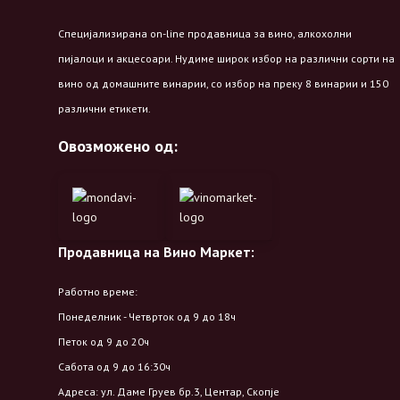
Специјализирана on-line продавница за вино, алкохолни
пијалоци и акцесоари. Нудиме широк избор на различни сорти на
вино од домашните винарии, со избор на преку 8 винарии и 150
различни етикети.
Овозможено од:
Продавница на Вино Маркет:
Работно време:
Понеделник - Четврток од 9 до 18ч
Петок од 9 до 20ч
Сабота од 9 до 16:30ч
Адреса: ул. Даме Груев бр.3, Центар, Скопје