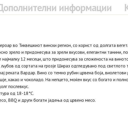
Дополнителни информации
ероар во Тиквешкиот вински регион, со корист од долгата вегета
лосно зрело и придонесува за зрели вкусови, елегантни танини, п
е најмалку 12 месеци, што придонесува за сложеноста на виното
 љубов од сортата на грозје Шираз одгледувано под светлото 
ај реката Вардар. Вино со темно рубин црвена боја, виолетови 
шје, какао и чоколадо. На непцето, моќен вкус со богато и полн
олг послевкус.
тура од 18-18°C.
есо, BBQ и други богати јадења од црвено месо.