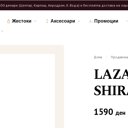
600 денари (Центар, Карпош, Аеродром, К. Вода) и бесплатна достава на на
Жестоки
Аксесоари
Промоции
Дома
Продавни
/
LAZ
SHIR
1590
ден