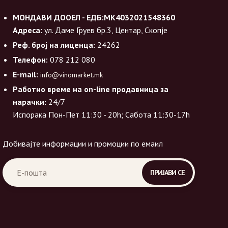
МОНДАВИ ДООЕЛ - ЕДБ:МК4032021548360
Адреса:
ул. Даме Груев бр.3, Центар, Скопје
Реф. број на лиценца:
24262
Телефон:
078 212 080
E-mail:
info@vinomarket.mk
Работно време на on-line продавница за
нарачки:
24/7
Испорака Пон-Пет 11:30 - 20h; Сабота 11:30-17h
Добивајте информации и промоции по емаил