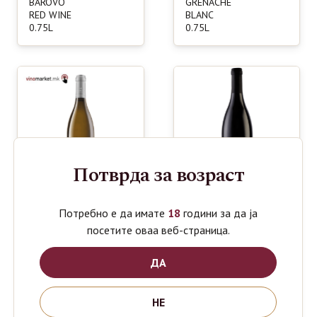
BAROVO
GRENACHE
RED WINE
BLANC
0.75L
0.75L
Потврда за возраст
Потребно е да имате
18
години за да ја
посетите оваа веб-страница.
TIKVES
TIKVES
990
2190
ден
ден
ДА
BAROVO
BELA VODA
SAUVIGNON
RED WINE
BLANC
0.75L
НЕ
0.75L