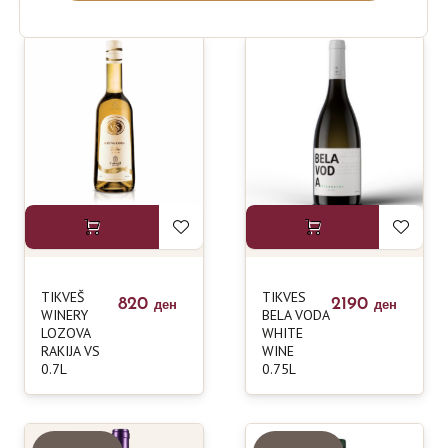
TIKVEŠ
TIKVES
820
2190
ден
ден
WINERY
BELA VODA
LOZOVA
WHITE
RAKIJA VS
WINE
0.7L
0.75L