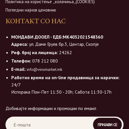
Политика на користење ,,колачиња,,(COOKIES)
Погледни најнов ценовник
КОНТАКТ СО НАС
МОНДАВИ ДООЕЛ - ЕДБ:МК4032021548360
Адреса:
ул. Даме Груев бр.3, Центар, Скопје
Реф. број на лиценца:
24262
Телефон:
078 212 080
E-mail:
info@vinomarket.mk
Работно време на on-line продавница за нарачки:
24/7
Испорака Пон-Пет 11:30 - 20h; Сабота 11:30-17h
Добивајте информации и промоции по емаил