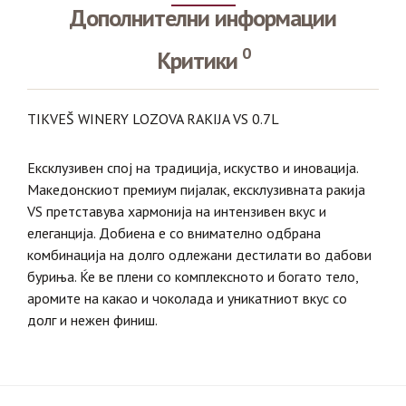
Дополнителни информации
0
Критики
TIKVEŠ WINERY LOZOVA RAKIJA VS 0.7L
Ексклузивен спој на традиција, искуство и иновација.
Македонскиот премиум пијалак, ексклузивната ракија
VS претставува хармонија на интензивен вкус и
елеганција. Добиена е со внимателно одбрана
комбинација на долго одлежани дестилати во дабови
буриња. Ќе ве плени со комплексното и богато тело,
аромите на какао и чоколада и уникатниот вкус со
долг и нежен финиш.