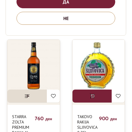
ДА
BOVIN SV.
TIKVES
740
760
ден
ден
TRIFUN
WINERY
НЕ
PREMIUM
LOZOVA
RAKIJA 0.5 L
ZOLTA 1L
STARRA
TAKOVO
760
900
ден
ден
ZOLTA
RAKIJA
PREMIUM
SLJIVOVICA