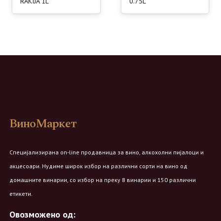
RAKIJA 1L
0.75L
ВиноМаркет
Специјализирана on-line продавница за вино, алкохолни пијалоци и
акцесоари. Нудиме широк избор на различни сорти на вино од
домашните винарии, со избор на преку 8 винарии и 150 различни
етикети.
Овозможено од: