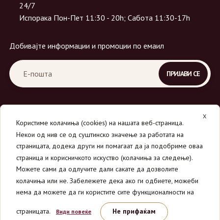
24/7
Испорака Пон-Пет 11:30 - 20h; Сабота 11:30-17h
Добивајте информации и промоции по емаил
X
Користиме колачиња (cookies) на нашата веб-страница.
Некои од нив се од суштинско значење за работата на
страницата, додека други ни помагаат да ја подобриме оваа
страница и корисничкото искуство (колачиња за следење).
© 2026
Вино Маркет - МОНДАВИ ДООЕЛ
.
Можете сами да одлучите дали сакате да дозволите
Сите права се задржани.
колачиња или не. Забележете дека ако ги одбиете, можеби
нема да можете да ги користите сите функционалности на
страницата.
Не прифаќам
Види повеќе