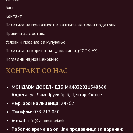
Блог
Контакт
Политика на приватност и заштита на лични податоци
Правила за достава
Услови и правила за купување
Политика на користење ,,колачиња,,(COOKIES)
Погледни најнов ценовник
КОНТАКТ СО НАС
МОНДАВИ ДООЕЛ - ЕДБ:МК4032021548360
Адреса:
ул. Даме Груев бр.3, Центар, Скопје
Реф. број на лиценца:
24262
Телефон:
078 212 080
E-mail:
info@vinomarket.mk
Работно време на on-line продавница за нарачки: