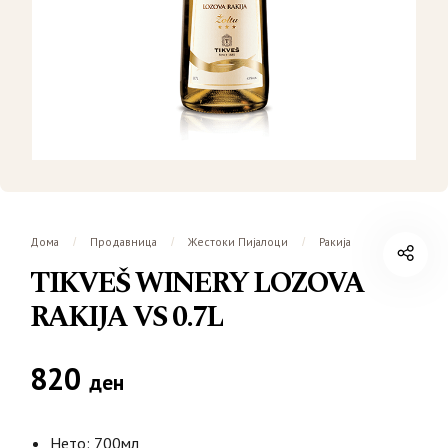
Дома
Продавница
Жестоки Пијалоци
Ракија
/
/
/
TIKVEŠ WINERY LOZOVA
RAKIJA VS 0.7L
820
ден
Нето: 700мл