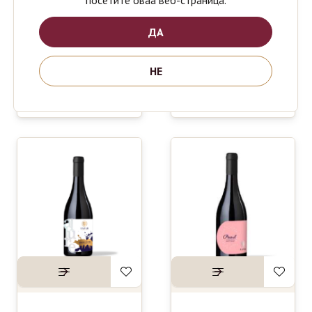
посетите оваа веб-страница.
ДА
BOVIN
POPOVA
630
890
ден
ден
VRANEC
KULA
НЕ
0.75L
VRANEC
BARRIQUE
0.75L