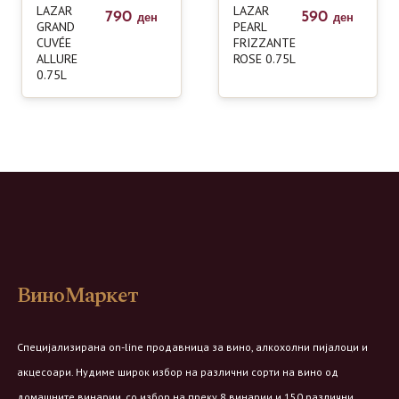
LAZAR
LAZAR
790
590
ден
ден
GRAND
PEARL
CUVÉE
FRIZZANTE
ALLURE
ROSE 0.75L
0.75L
ВиноМаркет
Специјализирана on-line продавница за вино, алкохолни пијалоци и
акцесоари. Нудиме широк избор на различни сорти на вино од
домашните винарии, со избор на преку 8 винарии и 150 различни