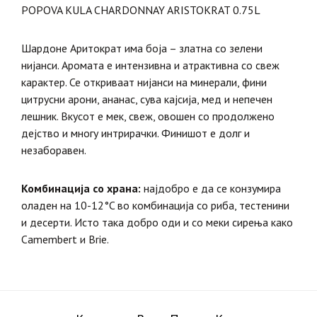
POPOVA KULA CHARDONNAY ARISTOKRAT 0.75L
Шардоне Аритократ има боја – златна со зелени
нијанси. Аромата е интензивна и атрактивна со свеж
карактер. Се откриваат нијанси на минерали, фини
цитрусни арони, ананас, сува кајсија, мед и непечен
лешник. Вкусот е мек, свеж, овошен со продолжено
дејство и многу интрирачки. Финишот е долг и
незаборавен.
Комбинација со храна:
најдобро е да се конзумира
оладен на 10-12°C во комбинација со риба, тестенини
и десерти. Исто така добро оди и со меки сирења како
Camembert и Brie.