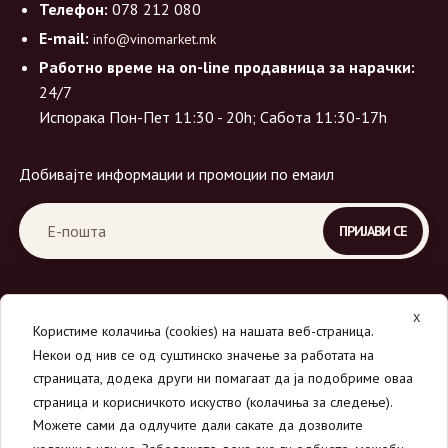
Телефон:
078 212 080
E-mail:
info@vinomarket.mk
Работно време на on-line продавница за нарачки:
24/7
Испорака Пон-Пет 11:30 - 20h; Сабота 11:30-17h
Добивајте информации и промоции по емаил
X
Користиме колачиња (cookies) на нашата веб-страница.
Некои од нив се од суштинско значење за работата на
страницата, додека други ни помагаат да ја подобриме оваа
страница и корисничкото искуство (колачиња за следење).
© 2026
Вино Маркет - МОНДАВИ ДООЕЛ
.
Можете сами да одлучите дали сакате да дозволите
Сите права се задржани.