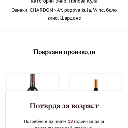
Категории
Вино
,
Попова Кула
Ознаки:
CHARDONNAY
,
popova kula
,
Wine
,
бело
вино
,
Шардоне
Поврзани производи
Потврда за возраст
Потребно е да имате
18
години за да ја