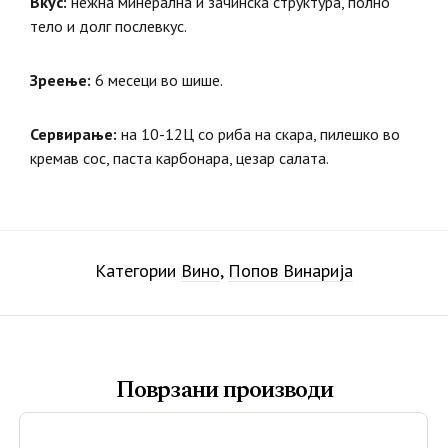
Вкус:
нежна минерална и зачинска структура, полно
тело и долг послевкус.
Зреење:
6 месеци во шише.
Сервирање:
на 10-12Ц со риба на скара, пилешко во
кремав сос, паста карбонара, цезар салата.
Категории
Вино
,
Попов Винарија
Поврзани производи