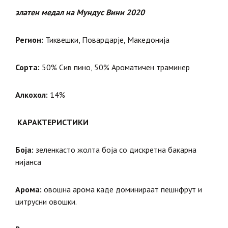
златен медал на Мундус Вини 2020
Регион:
Тиквешки, Повардарје, Македонија
Сорта:
50% Сив пино, 50% Ароматичен траминер
Алкохол:
14%
КАРАКТЕРИСТИКИ
Боја:
зеленкасто жолта боја со дискретна бакарна
нијанса
Арома:
овошна арома каде доминираат пешнфрут и
цитрусни овошки.