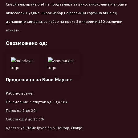
Специјализирана on-line продавница за вино, алкохолни пијалоци и
акцесоари. Нудиме широк избор на различни сорти на вино од
домашните винарии, со избор на преку 8 винарии и 150 различни
етикети.
Овозможено од:
Продавница на Вино Маркет:
Работно време:
Понеделник - Четврток од 9 до 18ч
Петок од 9 до 20ч
Сабота од 9 до 16:30ч
Адреса: ул. Даме Груев бр.3, Центар, Скопје