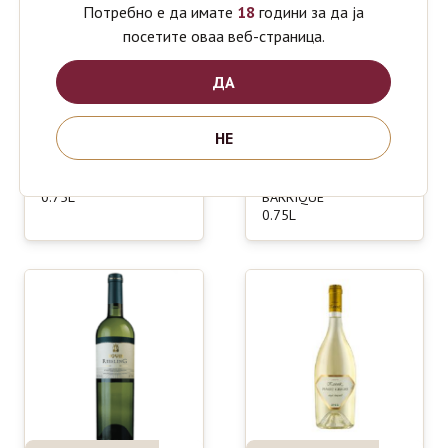
Потребно е да имате
18
години за да ја
посетите оваа веб-страница.
ДА
НЕ
LAZAR
POPOVA
630
890
ден
ден
ERIGON
KULA
CUVEE
VRANEC
0.75L
BARRIQUE
0.75L