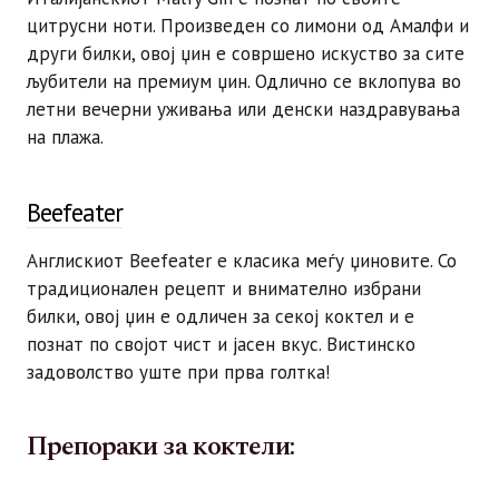
цитрусни ноти. Произведен со лимони од Амалфи и
други билки, овој џин е совршено искуство за сите
љубители на премиум џин. Одлично се вклопува во
летни вечерни уживања или денски наздравувања
на плажа.
Beefeater
Англискиот Beefeater е класика меѓу џиновите. Со
традиционален рецепт и внимателно избрани
билки, овој џин е одличен за секој коктел и е
познат по својот чист и јасен вкус. Вистинско
задоволство уште при прва голтка!
Препораки за коктели: