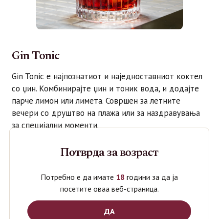
Gin Tonic
Gin Tonic е најпознатиот и наједноставниот коктел
со џин. Комбинирајте џин и тоник вода, и додајте
парче лимон или лимета. Совршен за летните
вечери со друштво на плажа или за наздравувања
за специјални моменти.
Потврда за возраст
Потребно е да имате
18
години за да ја
посетите оваа веб-страница.
ДА