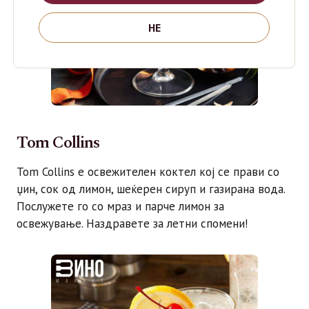
НЕ
Tom Collins
Tom Collins е освежителен коктел кој се прави со
џин, сок од лимон, шеќерен сируп и газирана вода.
Послужете го со мраз и парче лимон за
освежување. Наздравете за летни спомени!