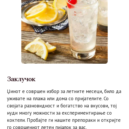
Заклучок
Џинот е совршен избор за летните месеци, било да
уживате на плажа или дома со пријателите. Со
својата разновидност и богатство на вкусови, тој
нуди многу можности за експериментирање со
коктели. Пробајте ги нашите препораки и откријте
го совршениот летен пијалок за вас.