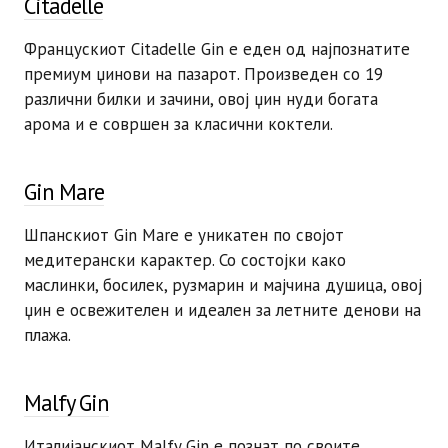
Citadelle
Францускиот Citadelle Gin е еден од најпознатите
премиум џинови на пазарот. Произведен со 19
различни билки и зачини, овој џин нуди богата
арома и е совршен за класични коктели.
Gin Mare
Шпанскиот Gin Mare е уникатен по својот
медитерански карактер. Со состојки како
маслинки, босилек, рузмарин и мајчина душица, овој
џин е освежителен и идеален за летните денови на
плажа.
Malfy Gin
Италијанскиот Malfy Gin е познат по своите