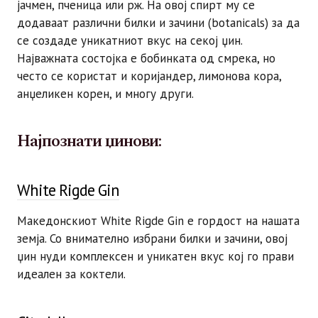
јачмен, пченица или рж. На овој спирт му се
додаваат различни билки и зачини (botanicals) за да
се создаде уникатниот вкус на секој џин.
Најважната состојка е бобинката од смрека, но
често се користат и коријандер, лимонова кора,
анџеликен корен, и многу други.
Најпознати џинови:
White Rigde Gin
Македонскиот White Rigde Gin е гордост на нашата
земја. Со внимателно избрани билки и зачини, овој
џин нуди комплексен и уникатен вкус кој го прави
идеален за коктели.