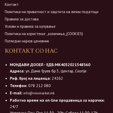
Контакт
Политика на приватност и заштита на лични податоци
Правила за достава
Услови и правила за купување
Политика на користење ,,колачиња,,(COOKIES)
Погледни најнов ценовник
КОНТАКТ СО НАС
МОНДАВИ ДООЕЛ - ЕДБ:МК4032021548360
Адреса:
ул. Даме Груев бр.3, Центар, Скопје
Реф. број на лиценца:
24262
Телефон:
078 212 080
E-mail:
info@vinomarket.mk
Работно време на on-line продавница за нарачки:
24/7
Испорака Пон-Пет 11:30 - 20h; Сабота 11:30-17h