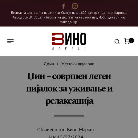
Бесплатна достава на нарачки за Скопје над 1600 денари (Центар, Карпош,
Аеродром, К. Вода) и бесплатна достава на нарачки над 4300 денари низ
Македонија.
0
Дома
Жестоки пијалоци
/
Џин – совршен летен
пијалок за уживање и
релаксација
Објавено од:
Вино Маркет
На:
15/07/2024