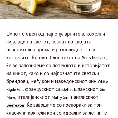
Џинот е еден од најпопуларните алкохолни
пијалаци на светот, познат по својата
освежителна арома и разновидноста во
коктелите. Во овој блог текст на
,
Вино Маркет
ќе ве запознаеме со потеклото и историјатот
на џинот, како и со најпознатите светски
брендови, меѓу кои и македонскиот џин
White
, францускиот
, шпанскиот
Rigde Gin
Citadelle
Gin
, италијанскиот
и англискиот
Mare
Malfy Gin
. Ќе завршиме со препораки за три
Beefeater
класични коктели кои се идеални за летните