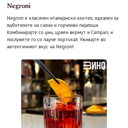
Negroni
Negroni е класичен италијански коктел, идеален за
љубителите на силни и горчливи пијалоци.
Комбинирајте со џин, црвен вермут и Campari, и
послужете го со парче портокал. Уживајте во
автентичниот вкус на Negroni!