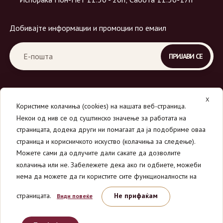
Добивајте информации и промоции по емаил
X
Користиме колачиња (cookies) на нашата веб-страница.
Некои од нив се од суштинско значење за работата на
страницата, додека други ни помагаат да ја подобриме оваа
страница и корисничкото искуство (колачиња за следење).
© 2026
Вино Маркет - МОНДАВИ ДООЕЛ
.
Можете сами да одлучите дали сакате да дозволите
Сите права се задржани.
колачиња или не. Забележете дека ако ги одбиете, можеби
нема да можете да ги користите сите функционалности на
страницата.
Не прифаќам
Види повеќе