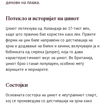
денови на плажа.
Потекло и историјат на џинот
Џинот потекнува од Холандија во 17-тиот век,
каде што првично бил користен како лек. Првите
форми на џин биле направени со дестилација на
зрна и додавање на билки и зачини, вклучувајќи ја и
бобинката од смрека (juniper), која го дава
карактеристичниот вкус на џинот. Во Британија,
џинот брзо станал популарен, особено меѓу
војниците и морнарите.
Состојки
Основната состојка на џинот е неутралниот спирт,
кој се произведува со дестилација на зрна како