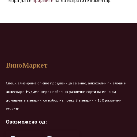
Мора да се
пријавите
за да испратите коментар.
ВиноМаркет
Специјализирана on-line продавница за вино, алкохолни пијалоци и
акцесоари. Нудиме широк избор на различни сорти на вино од
домашните винарии, со избор на преку 8 винарии и 150 различни
етикети.
Овозможено од: