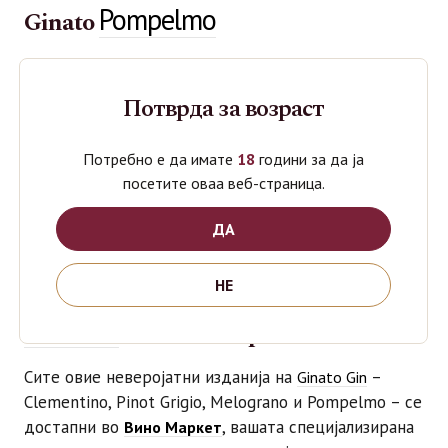
Pompelmo
Ginato
е вистинска сензација за
Ginato Pompelmo
љубителите на грејпфрут. Со своите освежителни
Потврда за возраст
горчливо-слатки ноти, овој џин е совршен избор за
одличен коктел..
Потребно е да имате
18
години за да ја
посетите оваа веб-страница.
Комбинирајте го со тоник вода и парче розов
грејпфрут за незаборавно искуство.
е
Pompelmo
ДА
совршена комбинација на освежување и карактер,
кој остава впечаток при секое наздравување.
НЕ
во Вино Маркет
Ginato Gin
Сите овие неверојатни изданија на
–
Ginato Gin
Clementino, Pinot Grigio, Melograno и Pompelmo – се
достапни во
, вашата специјализирана
Вино Маркет