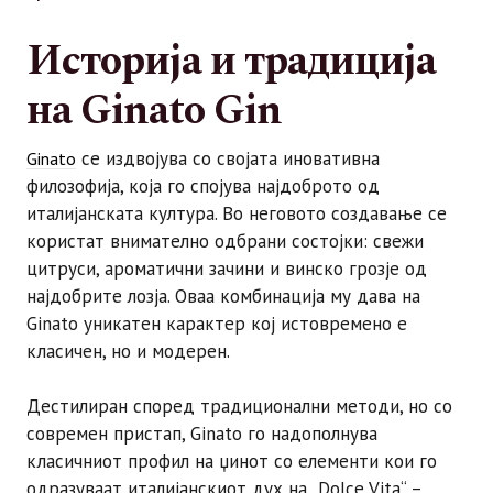
Историја и традиција
на Ginato Gin
се издвојува со својата иновативна
Ginato
филозофија, која го спојува најдоброто од
италијанската култура. Во неговото создавање се
користат внимателно одбрани состојки: свежи
цитруси, ароматични зачини и винско грозје од
најдобрите лозја. Оваа комбинација му дава на
Ginato уникатен карактер кој истовремено е
класичен, но и модерен.
Дестилиран според традиционални методи, но со
современ пристап, Ginato го надополнува
класичниот профил на џинот со елементи кои го
одразуваат италијанскиот дух на „Dolce Vita“ –