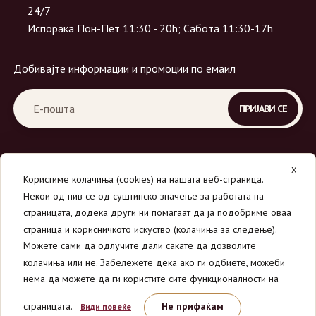
24/7
Испорака Пон-Пет 11:30 - 20h; Сабота 11:30-17h
Добивајте информации и промоции по емаил
X
Користиме колачиња (cookies) на нашата веб-страница.
Некои од нив се од суштинско значење за работата на
страницата, додека други ни помагаат да ја подобриме оваа
страница и корисничкото искуство (колачиња за следење).
© 2026
Вино Маркет - МОНДАВИ ДООЕЛ
.
Можете сами да одлучите дали сакате да дозволите
Сите права се задржани.
колачиња или не. Забележете дека ако ги одбиете, можеби
нема да можете да ги користите сите функционалности на
страницата.
Не прифаќам
Види повеќе