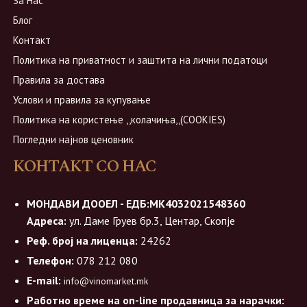
За Нас
Блог
Контакт
Политика на приватност и заштита на лични податоци
Правила за достава
Услови и правила за купување
Политика на користење ,,колачиња,,(COOKIES)
Погледни најнов ценовник
КОНТАКТ СО НАС
МОНДАВИ ДООЕЛ - ЕДБ:МК4032021548360
Адреса:
ул. Даме Груев бр.3, Центар, Скопје
Реф. број на лиценца:
24262
Телефон:
078 212 080
E-mail:
info@vinomarket.mk
Работно време на on-line продавница за нарачки: