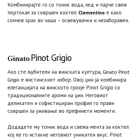
Комбинирајте го со тоник вода, лед и парче свеж
портокал за совршен коктел.
е како
Clementino
сончев зрак во чаша – освежувачки и незаборавен.
Pinot Grigio
Ginato
Ако сте љубители на винската култура,
Ginato Pinot
е вистинскиот избор. Овој џин ја комбинира
Grigio
елеганцијата на винското грозје Pinot Grigio со
традиционалните ароми на џин. Неговиот
деликатен и софистициран профил го прави
совршен за уживање во префинети моменти.
Додадете му тоник вода и свежа мента за коктел
кој ќе го истакне неговиот уникатен вкус. Pinot