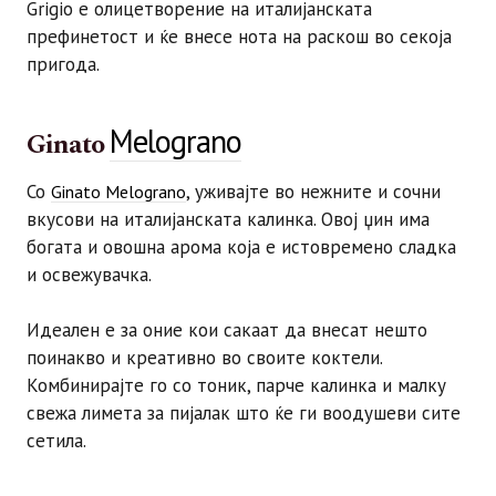
Grigio е олицетворение на италијанската
префинетост и ќе внесе нота на раскош во секоја
пригода.
Melograno
Ginato
Со
, уживајте во нежните и сочни
Ginato Melograno
вкусови на италијанската калинка. Овој џин има
богата и овошна арома која е истовремено сладка
и освежувачка.
Идеален е за оние кои сакаат да внесат нешто
поинакво и креативно во своите коктели.
Комбинирајте го со тоник, парче калинка и малку
свежа лимета за пијалак што ќе ги воодушеви сите
сетила.