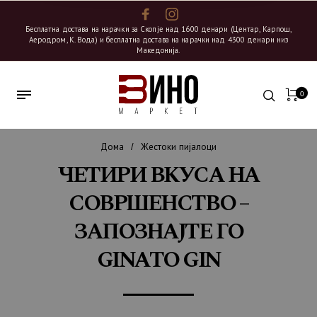
Бесплатна достава на нарачки за Скопје над 1600 денари (Центар, Карпош,
Аеродром, К. Вода) и бесплатна достава на нарачки над 4300 денари низ
Македонија.
0
Дома
Жестоки пијалоци
/
ЧЕТИРИ ВКУСА НА
СОВРШЕНСТВО –
ЗАПОЗНАЈТЕ ГО
GINATO GIN