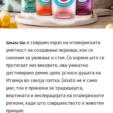
е совршен израз на италијанската
Ginato Gin
уметност на создавање пијалаци, кои се
синоним за уживање и стил. Со корени што се
протегаат низ вековите, ова уникатно
дестилирано ремек-дело ја носи душата на
Италија во секоја голтка. Ginato не е само
џин; тоа е приказна за традицијата,
вештината и инспирацијата на италијанските
региони, каде што совршенството е животен
принцип.