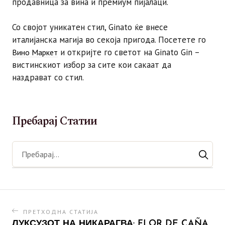
продавница за вина и премиум пијалаци.
Со својот уникатен стил, Ginato ќе внесе
италијанска магија во секоја пригода. Посетете го
и откријте го светот на Ginato Gin –
Вино Маркет
вистинскиот избор за сите кои сакаат да
наздрават со стил.
Пребарај Статии
ПРЕТХОДНА СТАТИЈА
ЛУКСУЗОТ НА НИКАРАГВА: FLOR DE CAÑA