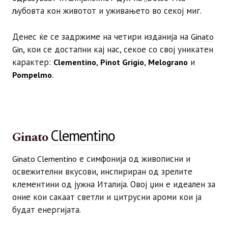
љубовта кон животот и уживањето во секој миг.
Денес ќе се задржиме на четири изданија на
Ginato
, кои се достапни кај нас, секое со свој уникатен
Gin
карактер:
,
,
и
Clementino
Pinot Grigio
Melograno
.
Pompelmo
Clementino
Ginato
е симфонија од живописни и
Ginato Clementino
освежителни вкусови, инспириран од зрелите
клементини од јужна Италија. Овој џин е идеален за
оние кои сакаат светли и цитрусни ароми кои ја
будат енергијата.