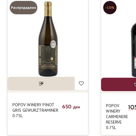
Распродадено
-10%
POPOV WINERY PINOT
POPOV
650
10
ден
GRIS GEWURZTRAMINER
WINERY
0.75L
CARMENERE
RESERVE
0.75L