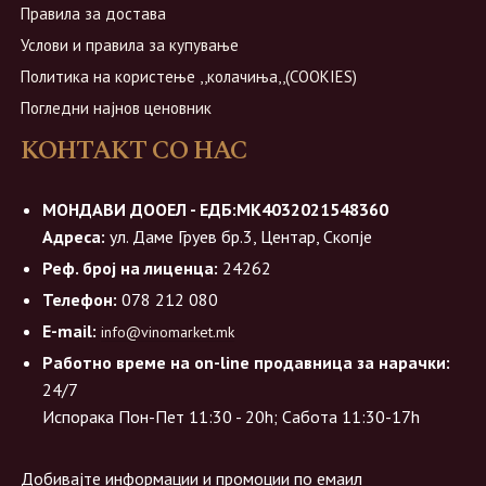
Правила за достава
Услови и правила за купување
Политика на користење ,,колачиња,,(COOKIES)
Погледни најнов ценовник
КОНТАКТ СО НАС
МОНДАВИ ДООЕЛ - ЕДБ:МК4032021548360
Адреса:
ул. Даме Груев бр.3, Центар, Скопје
Реф. број на лиценца:
24262
Телефон:
078 212 080
E-mail:
info@vinomarket.mk
Работно време на on-line продавница за нарачки:
24/7
Испорака Пон-Пет 11:30 - 20h; Сабота 11:30-17h
Добивајте информации и промоции по емаил