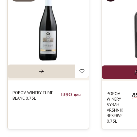
POPOV WINERY FUME
POPOV
1390
8
ден
BLANC 0.75L
WINERY
SYRAH
VRSHNIK
RESERVE
0.75L