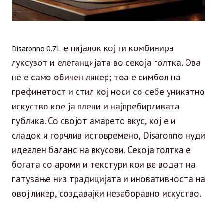
е пијалок кој ги комбинира
Disaronno 0.7L
луксузот и елеганцијата во секоја голтка. Ова
не е само обичен ликер; тоа е симбол на
префинетост и стил кој носи со себе уникатно
искуство кое ја плени и најпребирливата
публика. Со својот амарето вкус, кој е и
сладок и горчлив истовремено, Disaronno нуди
идеален баланс на вкусови. Секоја голтка е
богата со ароми и текстури кои ве водат на
патување низ традицијата и иновативноста на
овој ликер, создавајќи незаборавно искуство.