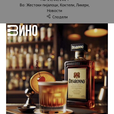
Во:
Жестоки пијалоци
,
Коктели
,
Ликери
,
Новости
Сподели