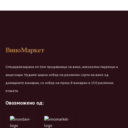
ВиноМаркет
Специјализирана on-line продавница за вино, алкохолни пијалоци и
акцесоари. Нудиме широк избор на различни сорти на вино од
домашните винарии, со избор на преку 8 винарии и 150 различни
етикети.
Овозможено од: