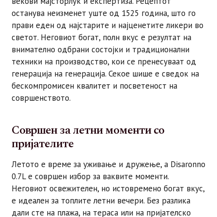
векови мајсторлук и експертиза. Рецептот
останува неизменет уште од 1525 година, што го
прави еден од најстарите и најценетите ликери во
светот. Неговиот богат, полн вкус е резултат на
внимателно одбрани состојки и традиционални
техники на производство, кои се пренесуваат од
генерација на генерација. Секое шише е сведок на
бескомпромисен квалитет и посветеност на
совршенството.
Совршен за летни моменти со
пријателите
Летото е време за уживање и дружење, а Disaronno
0.7L е совршен избор за ваквите моменти.
Неговиот освежителен, но истовремено богат вкус,
е идеален за топлите летни вечери. Без разлика
дали сте на плажа, на тераса или на пријателско