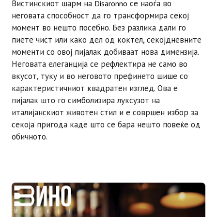
Вистинскиот шарм на
се наоѓа во
Disaronno
неговата способност да го трансформира секој
момент во нешто посебно. Без разлика дали го
пиете чист или како дел од коктел, секојдневните
моменти со овој пијалак добиваат нова димензија.
Неговата елеганција се рефлектира не само во
вкусот, туку и во неговото префинето шише со
карактеристичниот квадратен изглед. Ова е
пијалак што го симболизира луксузот на
италијанскиот животен стил и е совршен избор за
секоја пригода каде што се бара нешто повеќе од
обичното.