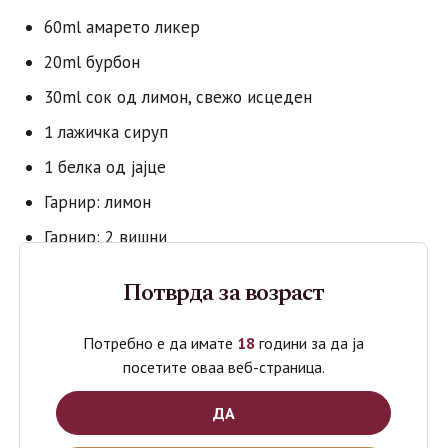
60ml амарето ликер
20ml бурбон
30ml сок од лимон, свежо исцеден
1 лажичка сируп
1 белка од јајце
Гарнир: лимон
Гарнир: 2 вишни
Потврда за возраст
Потребно е да имате
18
години за да ја
посетите оваа веб-страница.
ДА