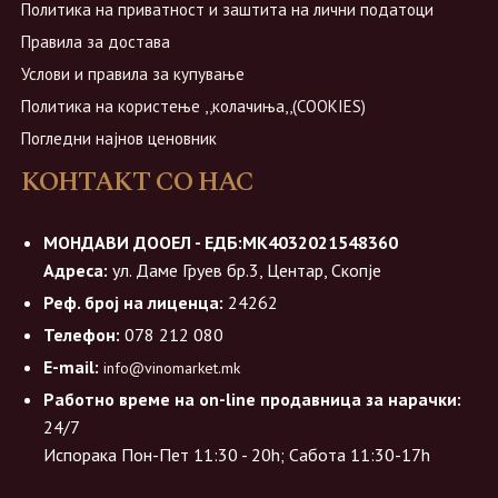
Политика на приватност и заштита на лични податоци
Правила за достава
Услови и правила за купување
Политика на користење ,,колачиња,,(COOKIES)
Погледни најнов ценовник
КОНТАКТ СО НАС
МОНДАВИ ДООЕЛ - ЕДБ:МК4032021548360
Адреса:
ул. Даме Груев бр.3, Центар, Скопје
Реф. број на лиценца:
24262
Телефон:
078 212 080
E-mail:
info@vinomarket.mk
Работно време на on-line продавница за нарачки:
24/7
Испорака Пон-Пет 11:30 - 20h; Сабота 11:30-17h