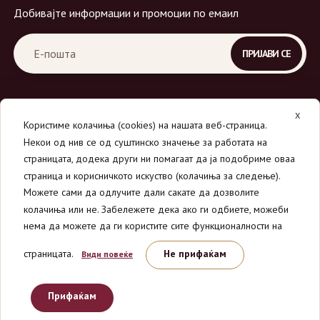
Добивајте информации и промоции по емаил
X
Користиме колачиња (cookies) на нашата веб-страница.
Некои од нив се од суштинско значење за работата на
страницата, додека други ни помагаат да ја подобриме оваа
страница и корисничкото искуство (колачиња за следење).
© 2026
Вино Маркет - МОНДАВИ ДООЕЛ
.
Можете сами да одлучите дали сакате да дозволите
Сите права се задржани.
колачиња или не. Забележете дека ако ги одбиете, можеби
нема да можете да ги користите сите функционалности на
страницата.
Не прифаќам
Види повеќе
Прифаќам