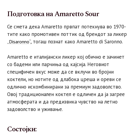
Подготовка на Amaretto Sour
Се смета дека Amaretto првпат потекнува во 1970-
тите како промотивен поттик од брендот за ликер
„
“, тогаш познат како Amaretto di Saronno.
Disaronno
Amaretto е италијански ликер кој обично е зачинет
со бадеми или парчиња од кајсија. Неговиот
специфичен вкус може да се вклучи во бројни
коктели, но нотите од длабока цреша и ореви се
одлично искомбинирани за премиум задоволство.
Овој традиционален коктел е одличен да ја загрее
атмосферата и да предизвика чувство на летно
задоволство и уживање.
Состојки: