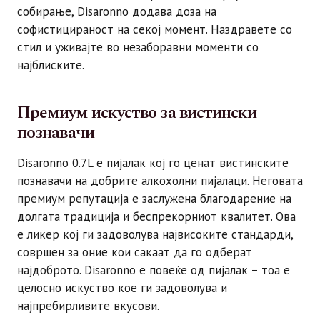
собирање, Disaronno додава доза на
софистицираност на секој момент. Наздравете со
стил и уживајте во незаборавни моменти со
најблиските.
Премиум искуство за вистински
познавачи
Disaronno 0.7L е пијалак кој го ценат вистинските
познавачи на добрите алкохолни пијалаци. Неговата
премиум репутација е заслужена благодарение на
долгата традиција и беспрекорниот квалитет. Ова
е ликер кој ги задоволува највисоките стандарди,
совршен за оние кои сакаат да го одберат
најдоброто. Disaronno е повеќе од пијалак – тоа е
целосно искуство кое ги задоволува и
најпребирливите вкусови.