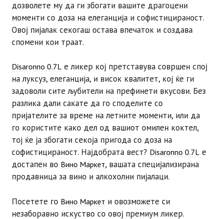
дозволете му да ги збогати вашите драгоцени
моменти со доза на елеганција и софистицираност.
Овој пијалак секогаш остава впечаток и создава
спомени кои траат.
е ликер кој претставува совршен спој
Disaronno 0.7L
на луксуз, елеганција, и висок квалитет, кој ќе ги
задоволи сите љубители на префинети вкусови. Без
разлика дали сакате да го споделите со
пријателите за време на летните моменти, или да
го користите како дел од вашиот омилен коктел,
тој ќе ја збогати секоја пригода со доза на
софистицираност. Најдобрата вест?
е
Disaronno 0.7L
достапен во
, вашата специјализирана
Вино Маркет
продавница за вино и алкохолни пијалаци.
Посетете го
и овозможете си
Вино Маркет
незаборавно искуство со овој премиум ликер.