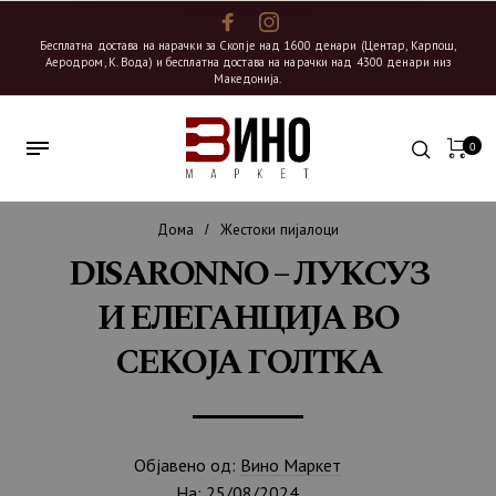
Бесплатна достава на нарачки за Скопје над 1600 денари (Центар, Карпош,
Аеродром, К. Вода) и бесплатна достава на нарачки над 4300 денари низ
Македонија.
0
Дома
Жестоки пијалоци
/
DISARONNO – ЛУКСУЗ
И ЕЛЕГАНЦИЈА ВО
СЕКОЈА ГОЛТКА
Објавено од:
Вино Маркет
На:
25/08/2024