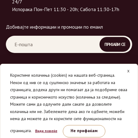
24/7
Испорака Пон-Пет 11:30 - 20h; Сабота 11:30-17h
Добивајте информации и промоции по емаил
X
Користиме колачиња (cookies) на нашата веб-страница.
Некои од нив се од суштинско значење за работата на
страницата, додека други ни помагаат да ја подобриме оваа
страница и корисничкото искуство (колачиња за следење).
© 2026
Вино Маркет - МОНДАВИ ДООЕЛ
.
Можете сами да одлучите дали сакате да дозволите
Сите права се задржани.
колачиња или не. Забележете дека ако ги одбиете, можеби
нема да можете да ги користите сите функционалности на
страницата.
Не прифаќам
Види повеќе