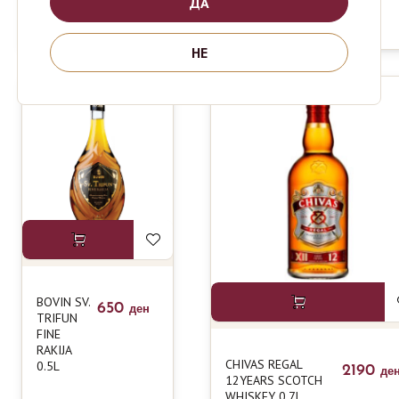
ДА
WHISKEY
1L
НЕ
BOVIN SV.
650
ден
TRIFUN
FINE
RAKIJA
CHIVAS REGAL
0.5L
2190
де
12YEARS SCOTCH
WHISKEY 0.7L