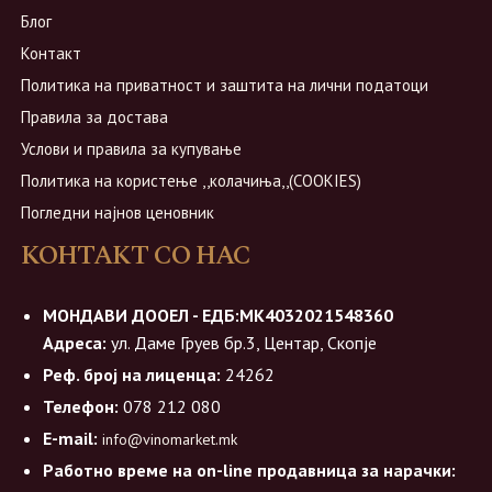
Блог
Контакт
Политика на приватност и заштита на лични податоци
Правила за достава
Услови и правила за купување
Политика на користење ,,колачиња,,(COOKIES)
Погледни најнов ценовник
КОНТАКТ СО НАС
МОНДАВИ ДООЕЛ - ЕДБ:МК4032021548360
Адреса:
ул. Даме Груев бр.3, Центар, Скопје
Реф. број на лиценца:
24262
Телефон:
078 212 080
E-mail:
info@vinomarket.mk
Работно време на on-line продавница за нарачки: