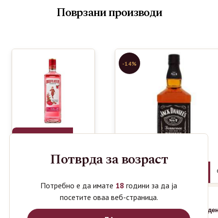
Поврзани производи
-14%
Потврда за возраст
BEEFEATER
990
ден
GIN PINK
Потребно е да имате
18
години за да ја
0.7L
посетите оваа веб-страница.
JACK
1590
1850
де
ден
DANIELS