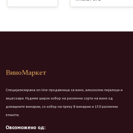
ВиноМаркет
Специјализирана on-line продавница за вино, алкохолни пијалоци и
акцесоари. Нудиме широк избор на различни сорти на вино од
домашните винарии, со избор на преку 8 винарии и 150 различни
етикети.
Овозможено од: