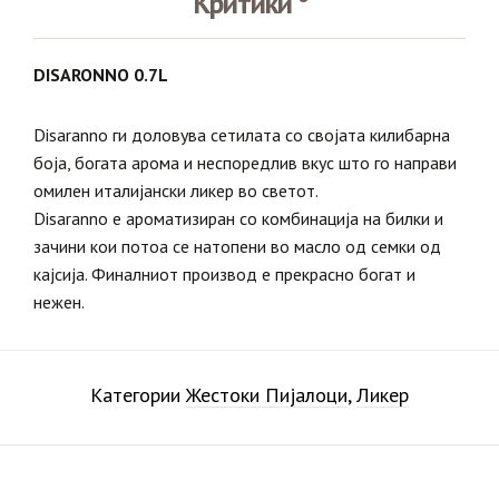
Критики
DISARONNO 0.7L
Disaranno ги доловува сетилата со својата килибарна
боја, богата арома и неспоредлив вкус што го направи
омилен италијански ликер во светот.
Disaranno е ароматизиран со комбинација на билки и
зачини кои потоа се натопени во масло од семки од
кајсија. Финалниот производ е прекрасно богат и
нежен.
Категории
Жестоки Пијалоци
,
Ликер