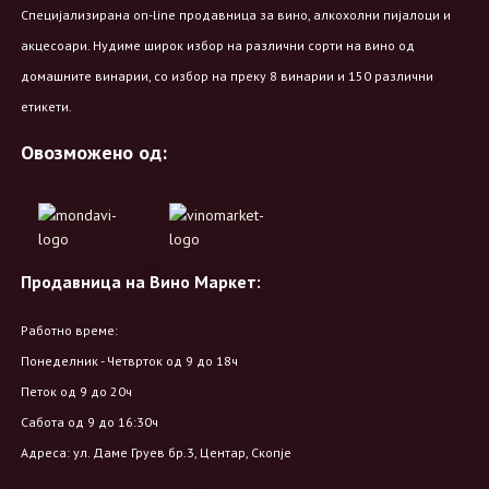
Специјализирана on-line продавница за вино, алкохолни пијалоци и
акцесоари. Нудиме широк избор на различни сорти на вино од
домашните винарии, со избор на преку 8 винарии и 150 различни
етикети.
Овозможено од:
Продавница на Вино Маркет:
Работно време:
Понеделник - Четврток од 9 до 18ч
Петок од 9 до 20ч
Сабота од 9 до 16:30ч
Адреса: ул. Даме Груев бр.3, Центар, Скопје