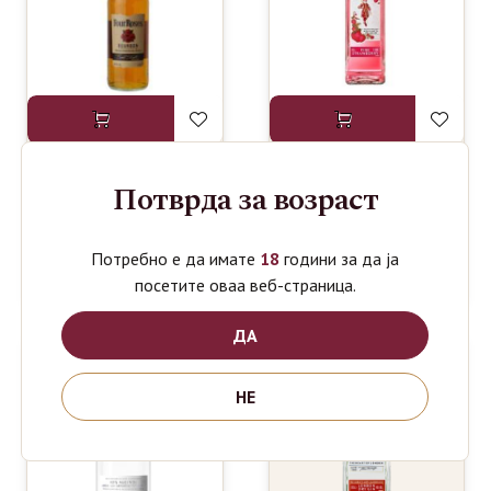
Потврда за возраст
FOUR
BEEFEATER
1350
990
ден
ден
ROSES
GIN PINK
AMERICAN
0.7L
WHISKY
Потребно е да имате
18
години за да ја
0.7L
посетите оваа веб-страница.
ДА
НЕ