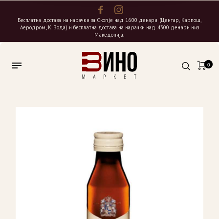
Бесплатна достава на нарачки за Скопје над 1600 денари (Центар, Карпош,
Аеродром, К. Вода) и бесплатна достава на нарачки над 4300 денари низ
Македонија.
0