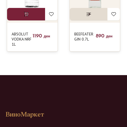
ABSOLUT
BEEFEATER
1190
890
ден
ден
VODKA NRF
GIN 0.7L
1L
ВиноМаркет