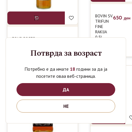
BOVIN SV.
650
ден
TRIFUN
FINE
RAKIJA
0.5L
FOUR ROSES
1350
ден
AMERICAN WHISKY
0.7L
Потврда за возраст
Потребно е да имате
18
години за да ја
-14%
посетите оваа веб-страница.
ДА
НЕ