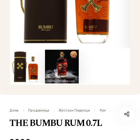
Дома
Продавница
Жестоки Пијалоци
Рум
/
/
/
THE BUMBU RUM 0.7L