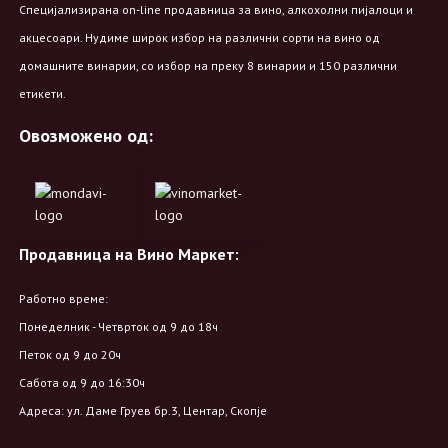
Специјализирана on-line продавница за вино, алкохолни пијалоци и
акцесоари. Нудиме широк избор на различни сорти на вино од
домашните винарии, со избор на преку 8 винарии и 150 различни
етикети.
Овозможено од:
Продавница на Вино Маркет:
Работно време:
Понеделник - Четврток од 9 до 18ч
Петок од 9 до 20ч
Сабота од 9 до 16:30ч
Адреса: ул. Даме Груев бр.3, Центар, Скопје