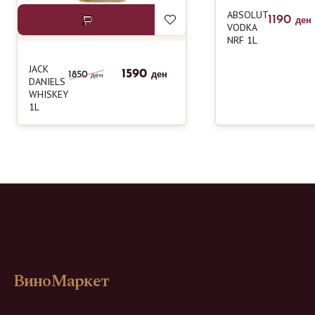
ABSOLUT
1190
ден
VODKA
NRF 1L
JACK
1590
1850
ден
ден
DANIELS
WHISKEY
1L
ВиноМаркет