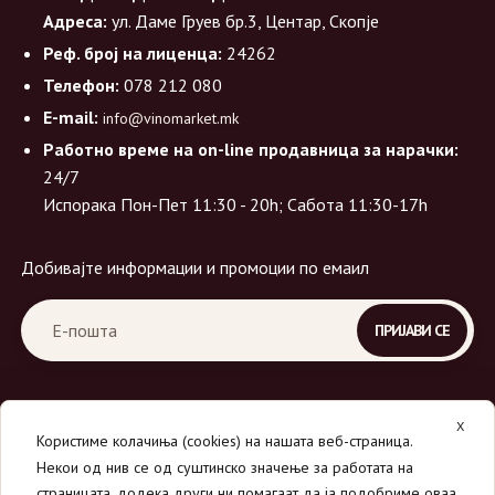
Адреса:
ул. Даме Груев бр.3, Центар, Скопје
Реф. број на лиценца:
24262
Телефон:
078 212 080
E-mail:
info@vinomarket.mk
Работно време на on-line продавница за нарачки:
24/7
Испорака Пон-Пет 11:30 - 20h; Сабота 11:30-17h
Добивајте информации и промоции по емаил
X
Користиме колачиња (cookies) на нашата веб-страница.
Некои од нив се од суштинско значење за работата на
страницата, додека други ни помагаат да ја подобриме оваа