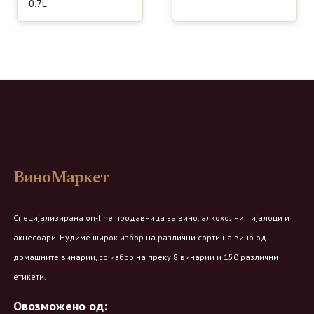
0.7L
ВиноМаркет
Специјализирана on-line продавница за вино, алкохолни пијалоци и
акцесоари. Нудиме широк избор на различни сорти на вино од
домашните винарии, со избор на преку 8 винарии и 150 различни
етикети.
Овозможено од: