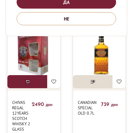
ДА
GLASS
0.7L
НЕ
CHIVAS
CANADIAN
2490
739
ден
ден
REGAL
SPECIAL
12YEARS
OLD 0.7L
SCOTCH
WHISKY 2
GLASS