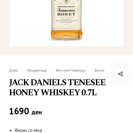
Дома
Продавница
Жестоки Пијалоци
Виски
/
/
/
JACK DANIELS TENESEE
HONEY WHISKEY 0.7L
1690
ден
Виски со мед