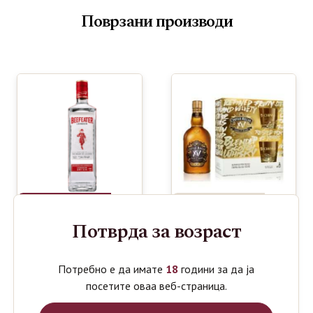
Поврзани производи
Потврда за возраст
BEEFEATER
CHIVAS
1220
3690
ден
ден
Потребно е да имате
18
години за да ја
GIN 1L
REGAL
15YEARS
посетите оваа веб-страница.
SCOTCH
WHISKY 2