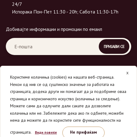
24/7
Испорака Пон-Пет 11:30 - 20h; Сабота 11:30-17h
Добивајте информации и промоции по емаил
X
Користиме колачиња (cookies) на нашата веб-страница.
Некои од нив се од суштинско значење за работата на
страницата, додека други ни помагаат да ја подобриме оваа
страница и корисничкото искуство (колачиња за следење).
© 2026
Вино Маркет - МОНДАВИ ДООЕЛ
.
Можете сами да одлучите дали сакате да дозволите
Сите права се задржани.
колачиња или не. Забележете дека ако ги одбиете, можеби
нема да можете да ги користите сите функционалности на
страницата.
Не прифаќам
Види повеќе