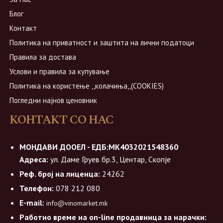
Блог
Контакт
Политика на приватност и заштита на лични податоци
Правила за достава
Услови и правила за купување
Политика на користење ,,колачиња,,(COOKIES)
Погледни најнов ценовник
КОНТАКТ СО НАС
МОНДАВИ ДООЕЛ - ЕДБ:МК4032021548360
Адреса:
ул. Даме Груев бр.3, Центар, Скопје
Реф. број на лиценца:
24262
Телефон:
078 212 080
E-mail:
info@vinomarket.mk
Работно време на on-line продавница за нарачки: