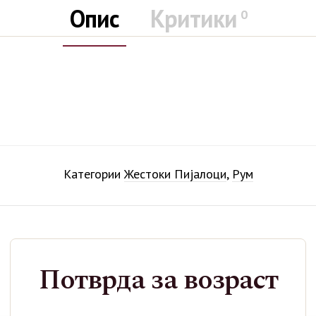
Опис
Критики
0
Категории
Жестоки Пијалоци
,
Рум
Поврзани производи
Потврда за возраст