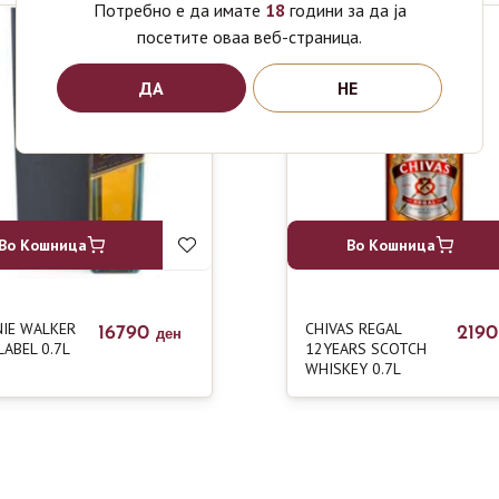
Потребно е да имате
18
години за да ја
посетите оваа веб-страница.
ДА
НЕ
Во Кошница
Во Кошница
IE WALKER
CHIVAS REGAL
16790
219
ден
LABEL 0.7L
12YEARS SCOTCH
WHISKEY 0.7L