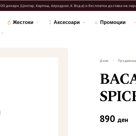
600 денари (Центар, Карпош, Аеродром, К. Вода) и бесплатна достава на на
Жестоки
Аксесоари
Промоции
Дома
Продавни
/
BAC
SPIC
890
ден