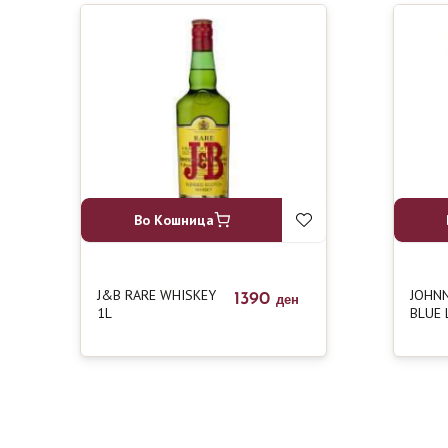
Во Кошница
J&B RARE WHISKEY
JOHNN
1390
ден
1L
BLUE 