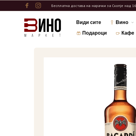
Бесплатна достава на нарачки за Скопје над 1
Види сите
Вино
Подароци
Кафе