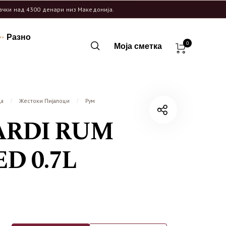
рачки над 4300 денари низ Македонија.
Разно
0
Моја сметка
ца
Жестоки Пијалоци
Рум
/
/
ARDI RUM
ED 0.7L