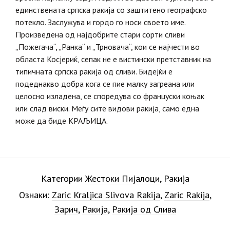
единствената српска ракија со заштитено географско
потекло. Заслужува и гордо го носи своето име.
Произведена од најдобрите стари сорти сливи
„Пожегача“, „Ранка“ и „Трновача“, кои се најчести во
областа Косјериќ, сепак не е вистински претставник на
типичната српска ракија од сливи. Бидејќи е
подеднакво добра кога се пие малку загреана или
целосно изладена, се споредува со француски коњак
или слад виски. Меѓу сите видови ракија, само една
може да биде КРАЉИЦА.
Категории
Жестоки Пијалоци
,
Ракија
Ознаки:
Zaric Kraljica Slivova Rakija
,
Zaric Rakija
,
Зарич
,
Ракија
,
Ракија од Слива