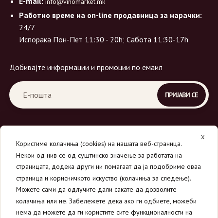
E-mail:
info@vinomarket.mk
Работно време на on-line продавница за нарачки:
24/7
Испорака Пон-Пет 11:30 - 20h; Сабота 11:30-17h
Добивајте информации и промоции по емаил
X
Користиме колачиња (cookies) на нашата веб-страница.
Некои од нив се од суштинско значење за работата на
страницата, додека други ни помагаат да ја подобриме оваа
страница и корисничкото искуство (колачиња за следење).
© 2026
Вино Маркет - МОНДАВИ ДООЕЛ
.
Можете сами да одлучите дали сакате да дозволите
Сите права се задржани.
колачиња или не. Забележете дека ако ги одбиете, можеби
нема да можете да ги користите сите функционалности на