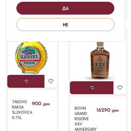
ITALIAN
0.7L
GRAPPA
ДА
BARRIQUE 0.5L
НЕ
TAKOVO
900
ден
RAKIJA
BOVIN
16290
ден
SLJIVOVICA
GRAND
0.75L
RISERVE
XXV
ANIVERSARY