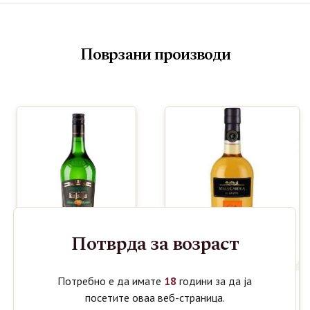
Поврзани производи
Потврда за возраст
Потребно е да имате
18
години за да ја
TAKOVO
1080
ден
KAJSIJA
посетите оваа веб-страница.
VILLA CARDEA
590
ден
RAKIJA