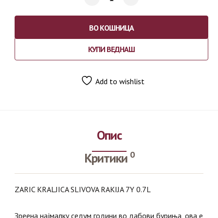
ВО КОШНИЦА
КУПИ ВЕДНАШ
Add to wishlist
Опис
0
Критики
ZARIC KRALJICA SLIVOVA RAKIJA 7Y 0.7L
Зреена најмалку седум години во дабови буриња, ова е