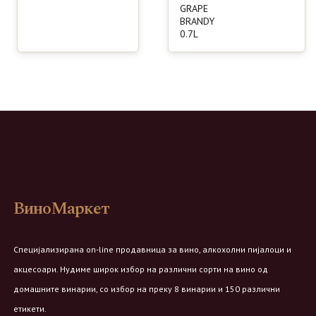
GRAPE
BRANDY
0.7L
ВиноМаркет
Специјализирана on-line продавница за вино, алкохолни пијалоци и
акцесоари. Нудиме широк избор на различни сорти на вино од
домашните винарии, со избор на преку 8 винарии и 150 различни
етикети.