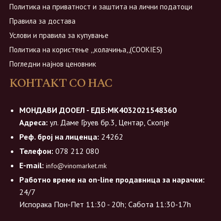
Политика на приватност и заштита на лични податоци
Правила за достава
Услови и правила за купување
Политика на користење ,,колачиња,,(COOKIES)
Погледни најнов ценовник
КОНТАКТ СО НАС
МОНДАВИ ДООЕЛ - ЕДБ:МК4032021548360
Адреса:
ул. Даме Груев бр.3, Центар, Скопје
Реф. број на лиценца:
24262
Телефон:
078 212 080
E-mail:
info@vinomarket.mk
Работно време на on-line продавница за нарачки:
24/7
Испорака Пон-Пет 11:30 - 20h; Сабота 11:30-17h