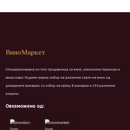
ВиноМаркет
Специјализирана on-line продавница за вино, алкохолни пијалоци и
акцесоари. Нудиме широк избор на различни сорти на вино од
домашните винарии, со избор на преку 8 винарии и 150 различни
етикети.
Овозможено од: