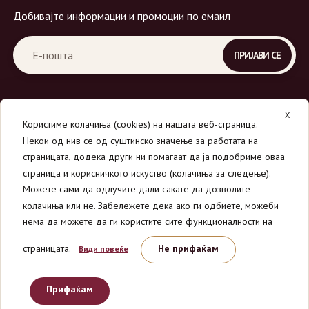
Добивајте информации и промоции по емаил
X
Користиме колачиња (cookies) на нашата веб-страница.
Некои од нив се од суштинско значење за работата на
страницата, додека други ни помагаат да ја подобриме оваа
страница и корисничкото искуство (колачиња за следење).
© 2026
Вино Маркет - МОНДАВИ ДООЕЛ
.
Можете сами да одлучите дали сакате да дозволите
Сите права се задржани.
колачиња или не. Забележете дека ако ги одбиете, можеби
нема да можете да ги користите сите функционалности на
страницата.
Не прифаќам
Види повеќе
Прифаќам