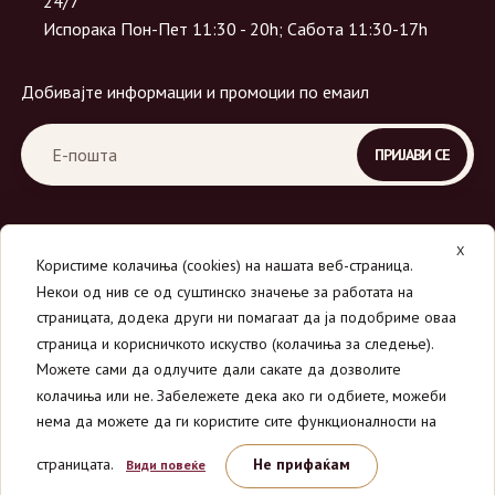
24/7
Испорака Пон-Пет 11:30 - 20h; Сабота 11:30-17h
Добивајте информации и промоции по емаил
X
Користиме колачиња (cookies) на нашата веб-страница.
Некои од нив се од суштинско значење за работата на
страницата, додека други ни помагаат да ја подобриме оваа
страница и корисничкото искуство (колачиња за следење).
© 2026
Вино Маркет - МОНДАВИ ДООЕЛ
.
Можете сами да одлучите дали сакате да дозволите
Сите права се задржани.
колачиња или не. Забележете дека ако ги одбиете, можеби
нема да можете да ги користите сите функционалности на
страницата.
Не прифаќам
Види повеќе