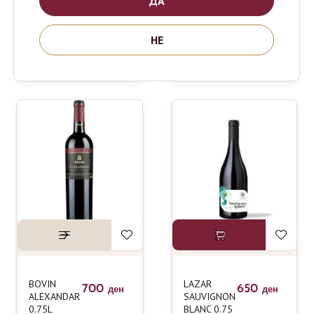
ДА
BOVIN
LAZAR
630
630
ден
ден
VENUS
ERIGON
НЕ
0.75L
CUVEE
0.75L
BOVIN
LAZAR
700
650
ден
ден
ALEXANDAR
SAUVIGNON
0.75L
BLANC 0.75