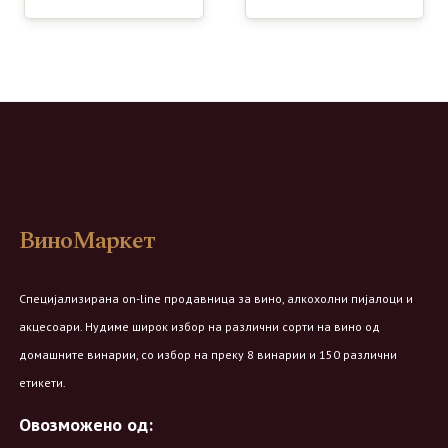
ВиноМаркет
Специјализирана on-line продавница за вино, алкохолни пијалоци и
акцесоари. Нудиме широк избор на различни сорти на вино од
домашните винарии, со избор на преку 8 винарии и 150 различни
етикети.
Овозможено од: