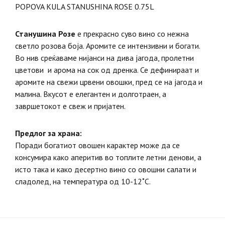
POPOVA KULA STANUSHINA ROSE 0.75L
Станушина Розе
е прекрасно суво вино со нежна
светло розова боја. Аромите се интензивни и богати.
Во нив среќаваме нијанси на дива јагода, пролетни
цветови и арома на сок од дренка. Се дефинираат и
аромите на свежи црвени овошки, пред се на јагода и
малина. Вкусот е елегантен и долготраен, а
завршетокот е свеж и пријатен.
Предлог за храна:
Поради богатиот овошен карактер може да се
консумира како аперитив во топлите летни денови, а
исто така и како десертно вино со овошни салати и
сладолед, на температура од 10-12˚C.