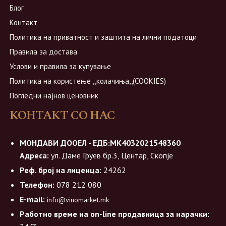
Блог
Контакт
Политика на приватност и заштита на лични податоци
Правила за достава
Услови и правила за купување
Политика на користење ,,колачиња,,(COOKIES)
Погледни најнов ценовник
КОНТАКТ СО НАС
МОНДАВИ ДООЕЛ - ЕДБ:МК4032021548360
Адреса:
ул. Даме Груев бр.3, Центар, Скопје
Реф. број на лиценца:
24262
Телефон:
078 212 080
E-mail:
info@vinomarket.mk
Работно време на on-line продавница за нарачки: