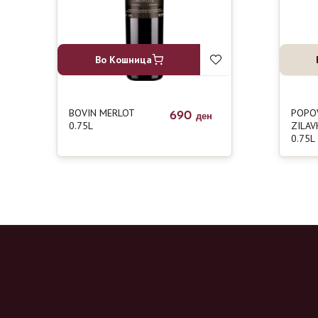
Во Кошница
BOVIN MERLOT
POPO
690
ден
0.75L
ZILAV
0.75L