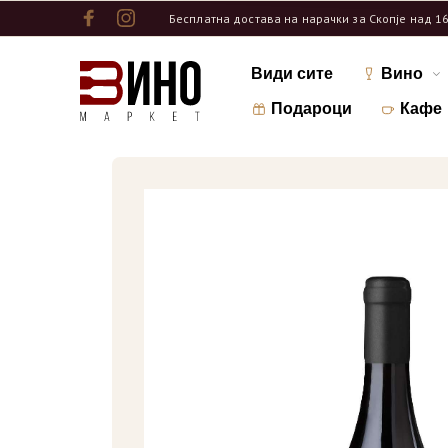
Бесплатна достава на нарачки за Скопје над 1
Види сите
Вино
Подароци
Кафе