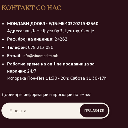
КОНТАКТ СО НАС
МОНДАВИ ДООЕЛ - ЕДБ:МК4032021548360
Адреса:
ул. Даме Груев бр.3, Центар, Скопје
Реф. број на лиценца:
24262
Телефон:
078 212 080
E-mail:
info@vinomarket.mk
Работно време на on-line продавница за
нарачки:
24/7
Испорака Пон-Пет 11:30 - 20h; Сабота 11:30-17h
Добивајте информации и промоции по емаил