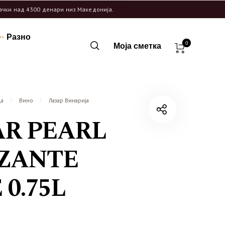
рачки над 4300 денари низ Македонија.
Разно
0
Моја сметка
ца
Вино
Лазар Винарија
/
/
AR PEARL
ZZANTE
 0.75L