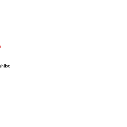
а
shlist