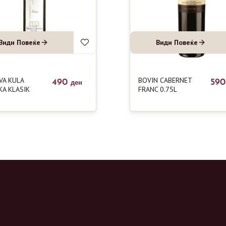
Види Повеќе
Види Повеќе
VA KULA
BOVIN CABERNET
490
59
ден
KA KLASIK
FRANC 0.75L