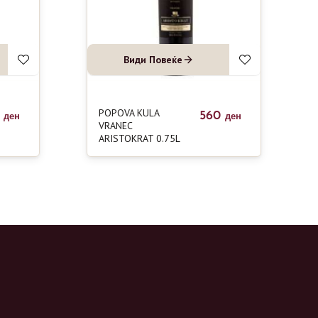
Види Повеќе
POPOVA KULA
0
560
ден
ден
VRANEC
ARISTOKRAT 0.75L