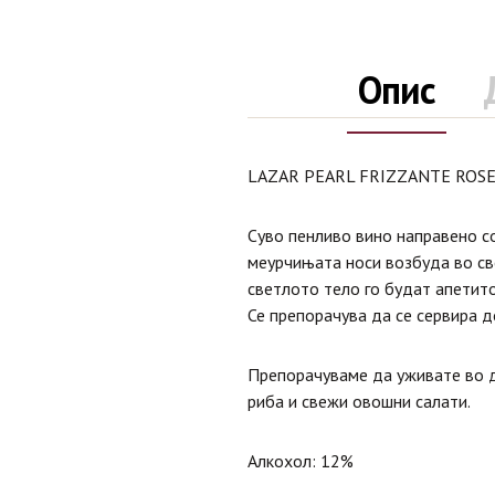
Опис
LAZAR PEARL FRIZZANTE ROSE
Суво пенливо вино направено со
меурчињата носи возбуда во св
светлото тело го будат апетит
Се препорачува да се сервира д
Препорачуваме да уживате во д
риба и свежи овошни салати.
Алкохол: 12%