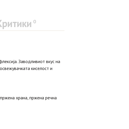
Критики
0
флексија. Заводливиот вкус на
 освежувачката киселост и
 пржена храна, пржена речна