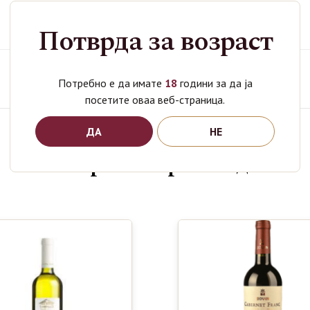
Потврда за возраст
Категории
Вино
,
Лазар Винарија
Потребно е да имате
18
години за да ја
посетите оваа веб-страница.
ДА
НЕ
Поврзани производи