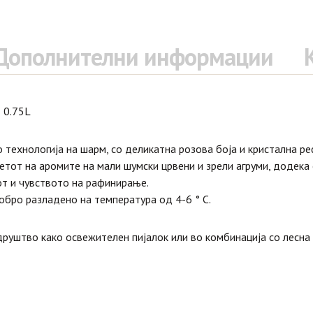
Дополнителни информации
 0.75L
 технологија на шарм, со деликатна розова боја и кристална ре
етот на аромите на мали шумски црвени и зрели агруми, додека
от и чувството на рафинирање.
обро разладено на температура од 4-6 ° С.
руштво како освежителен пијалок или во комбинација со лесна