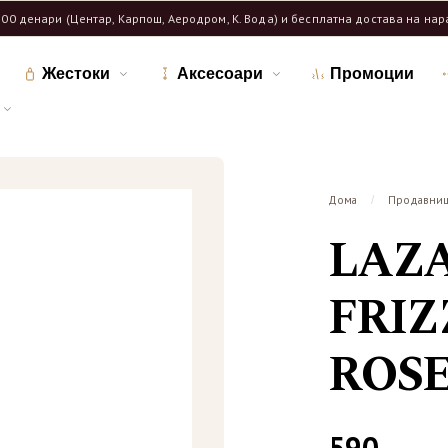
600 денари (Центар, Карпош, Аеродром, К. Вода) и бесплатна достава на на
Жестоки
Аксесоари
Промоции
Дома
Продавни
/
LAZ
FRI
ROSE
590