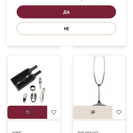
ДА
PASABAHCE
PASABAHCE
1190
700
ден
ден
ELYSIA
TIMELESS
НЕ
COCTAIL
365ml
500ml set4
4Glass Set
WINE
PASABAHCE