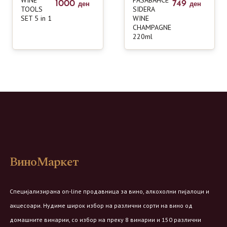
1000
749
ден
ден
TOOLS
SIDERA
SET 5 in 1
WINE
CHAMPAGNE
220ml
ВиноМаркет
Специјализирана on-line продавница за вино, алкохолни пијалоци и
акцесоари. Нудиме широк избор на различни сорти на вино од
домашните винарии, со избор на преку 8 винарии и 150 различни