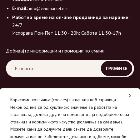
E-mail:
info@vinomarket.mk
Работно време на on-line продавница за нарачки:
24/7
Испорака Пон-Пет 11:30 - 20h; Сабота 11:30-17h
Добивајте информации и промоции по емаил
X
Користиме колачиња (cookies) на нашата веб-страница.
Некои од нив се од суштинско значење за работата на
страницата, додека други ни помагаат да ја подобриме оваа
страница и корисничкото искуство (колачиња за следење).
© 2026
Вино Маркет - МОНДАВИ ДООЕЛ
.
Можете сами да одлучите дали сакате да дозволите
Сите права се задржани.
колачиња или не. Забележете дека ако ги одбиете, можеби