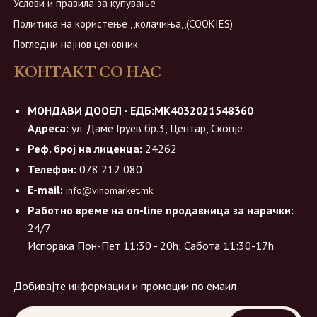
Услови и правила за купување
Политика на користење ,,колачиња,,(COOKIES)
Погледни најнов ценовник
КОНТАКТ СО НАС
МОНДАВИ ДООЕЛ - ЕДБ:МК4032021548360
Адреса:
ул. Даме Груев бр.3, Центар, Скопје
Реф. број на лиценца:
24262
Телефон:
078 212 080
E-mail:
info@vinomarket.mk
Работно време на on-line продавница за нарачки:
24/7
Испорака Пон-Пет 11:30 - 20h; Сабота 11:30-17h
Добивајте информации и промоции по емаил