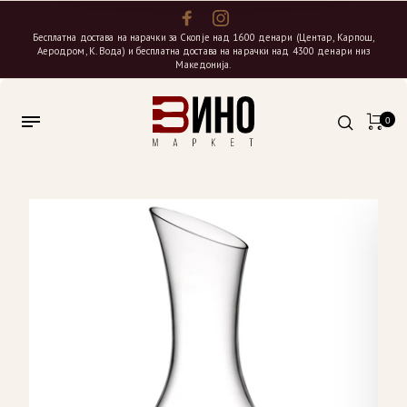
Бесплатна достава на нарачки за Скопје над 1600 денари (Центар, Карпош,
Аеродром, К. Вода) и бесплатна достава на нарачки над 4300 денари низ
Македонија.
0