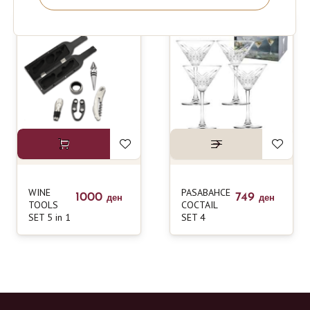
WINE
PASABAHCE
1000
749
ден
ден
TOOLS
COCTAIL
SET 5 in 1
SET 4