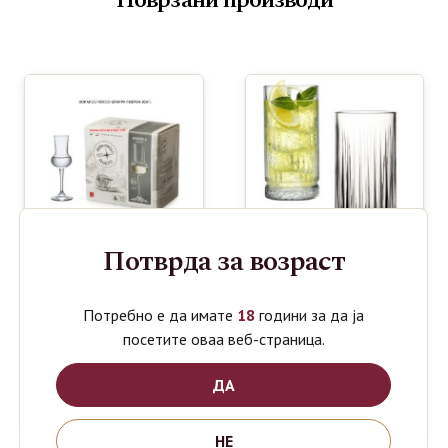
Поврзани производи
Потврда за возраст
Потребно е да имате
18
години за да ја
BORMIOLI
PASABAHCE
посетите оваа веб-страница.
1290
790
ден
ден
RISERVA
ELYSIA
GRAPPA
445ml
ДА
80ml SET
COCTAIL
SET 4
НЕ