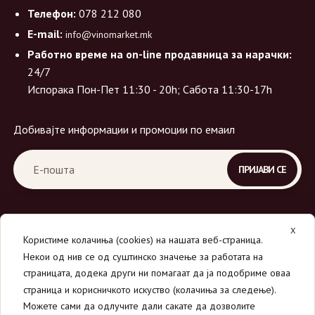
Телефон:
078 212 080
E-mail:
info@vinomarket.mk
Работно време на on-line продавница за нарачки:
24/7
Испорака Пон-Пет 11:30 - 20h; Сабота 11:30-17h
Добивајте информации и промоции по емаил
X
Користиме колачиња (cookies) на нашата веб-страница.
Некои од нив се од суштинско значење за работата на
страницата, додека други ни помагаат да ја подобриме оваа
страница и корисничкото искуство (колачиња за следење).
© 2026
Вино Маркет - МОНДАВИ ДООЕЛ
.
Можете сами да одлучите дали сакате да дозволите