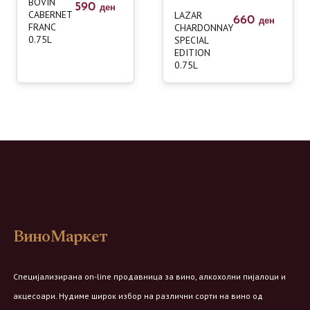
BOVIN
590
ден
CABERNET
LAZAR
660
ден
FRANC
CHARDONNAY
0.75L
SPECIAL
EDITION
0.75L
ВиноМаркет
Специјализирана on-line продавница за вино, алкохолни пијалоци и
акцесоари. Нудиме широк избор на различни сорти на вино од