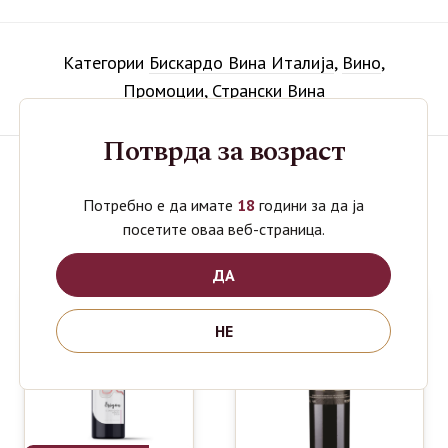
Категории
Бискардо Вина Италија
,
Вино
,
Промоции
,
Странски Вина
Потврда за возраст
Поврзани производи
Потребно е да имате
18
години за да ја
посетите оваа веб-страница.
ДА
НЕ