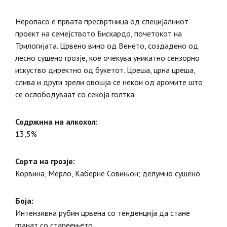
Неропасо е првата пресвртница од специјалниот
проект на семејството Бискардо, почетокот на
Трилогијата. Црвено вино од Венето, создадено од
лесно сушено грозје, кое очекува уникатно сензорно
искуство директно од букетот. Цреша, црна цреша,
слива и други зрели овошја се некои од аромите што
се ослободуваат со секоја голтка.
Содржина на алкохол:
13,5%
Сорта на грозје:
Корвина, Мерло, Каберне Совињон; делумно сушено
Боја:
Интензивна рубин црвена со тенденција да стане
гранат со стареењето