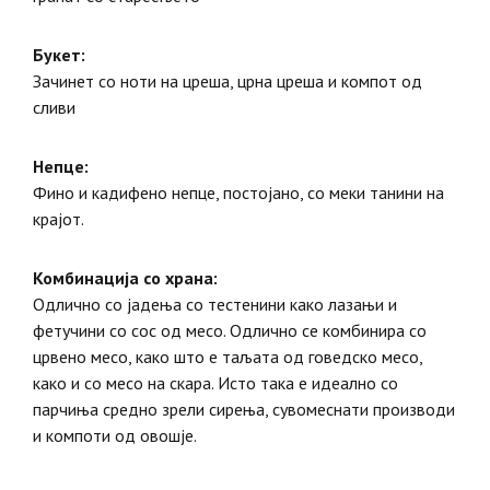
Букет:
Зачинет со ноти на цреша, црна цреша и компот од
сливи
Непце:
Фино и кадифено непце, постојано, со меки танини на
крајот.
Комбинација со храна:
Одлично со јадења со тестенини како лазањи и
фетучини со сос од месо. Одлично се комбинира со
црвено месо, како што е таљата од говедско месо,
како и со месо на скара. Исто така е идеално со
парчиња средно зрели сирења, сувомеснати производи
и компоти од овошје.