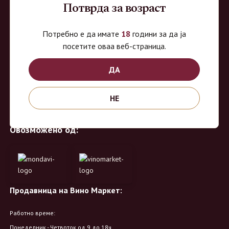
Потврда за возраст
ВиноМаркет
Потребно е да имате
18
години за да ја
посетите оваа веб-страница.
Специјализирана on-line продавница за вино, алкохолни пијалоци и
ДА
акцесоари. Нудиме широк избор на различни сорти на вино од
домашните винарии, со избор на преку 8 винарии и 150 различни
НЕ
етикети.
Овозможено од:
Продавница на Вино Маркет:
Работно време:
Понеделник - Четврток од 9 до 18ч