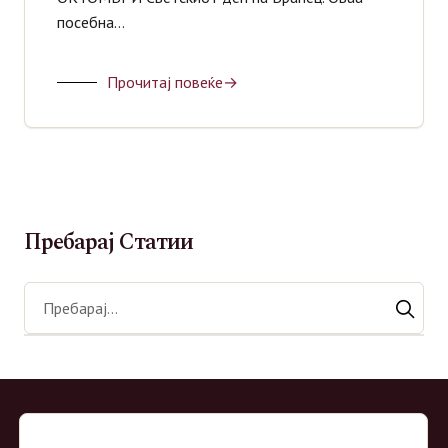
посебна…
Сирупи
Џин
Прочитај повеќе
Пребарај Статии