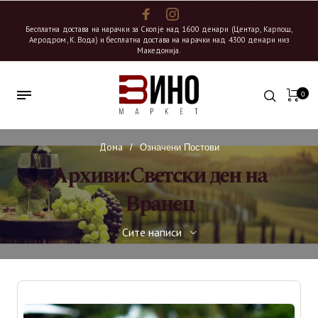
Бесплатна достава на нарачки за Скопје над 1600 денари (Центар, Карпош,
Аеродром, К. Вода) и бесплатна достава на нарачки над 4300 денари низ
Македонија.
0
Дома
/
Означени Постови
Архиви:Светски ден на
Вранец
Сите написи
Сите написи
Вино