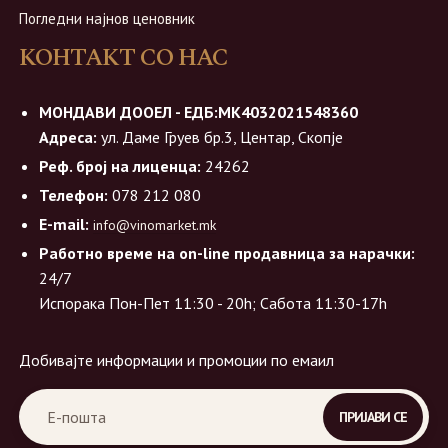
Погледни најнов ценовник
КОНТАКТ СО НАС
МОНДАВИ ДООЕЛ - ЕДБ:МК4032021548360
Адреса:
ул. Даме Груев бр.3, Центар, Скопје
Реф. број на лиценца:
24262
Телефон:
078 212 080
E-mail:
info@vinomarket.mk
Работно време на on-line продавница за нарачки:
24/7
Испорака Пон-Пет 11:30 - 20h; Сабота 11:30-17h
Добивајте информации и промоции по емаил