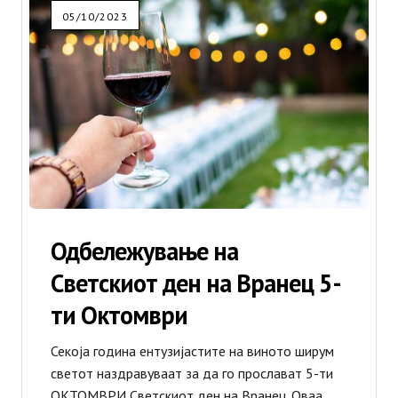
05/10/2023
Странски Вина
Италијански Вина
Шпански Вина
Виски
Жестоки пијалоци
Одбележување на
Ликери
Светскиот ден на Вранец 5-
ти Октомври
Коктели
Секоја година ентузијастите на виното ширум
Коњак
светот наздравуваат за да го прослават 5-ти
Новости
ОКТОМВРИ Светскиот ден на Вранец. Оваа