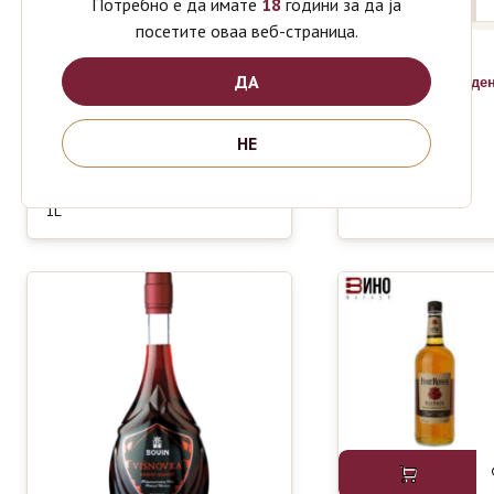
Потребно е да имате
18
години за да ја
посетите оваа веб-страница.
CANADIAN
ДА
739
де
SPECIAL
OLD 0.7L
НЕ
JACK
1590
1850
ден
ден
DANIELS
WHISKEY
1L