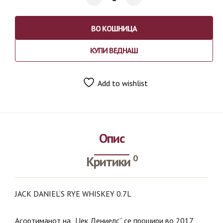
ВО КОШНИЦА
КУПИ ВЕДНАШ
Add to wishlist
Опис
0
Критики
JACK DANIEL’S RYE WHISKEY 0.7L
Асортиманот на „Џек Дениелс“ се прошири во 2017