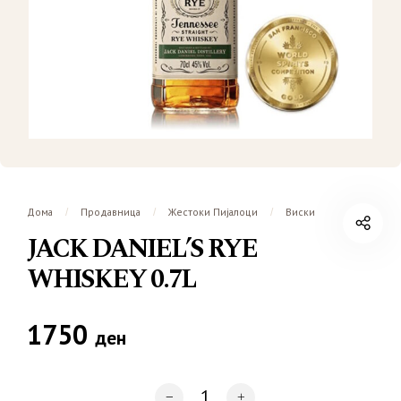
Дома
Продавница
Жестоки Пијалоци
Виски
/
/
/
JACK DANIEL’S RYE
WHISKEY 0.7L
1750
ден