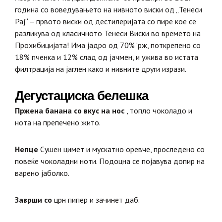
година со воведувањето на нивното виски од „Тенеси
Рај“ – првото виски од дестилеријата со пире кое се
разликува од класичното Тенеси Виски во
времето на
Прохибицијата! Има јадро од 70% ‘рж, поткрепено со
18% пченка и 12% слад од јачмен, и ужива во истата
филтрација на јаглен како и нивните други изрази.
Дегустациска белешка
Пржена банана со вкус на нос
, топло чоколадо и
нота на препечено жито.
Непце
Сушен цимет и мускатно оревче, проследено со
повеќе чоколадни ноти. Подоцна се појавува допир на
варено јаболко.
Заврши со
црн пипер и зачинет даб.