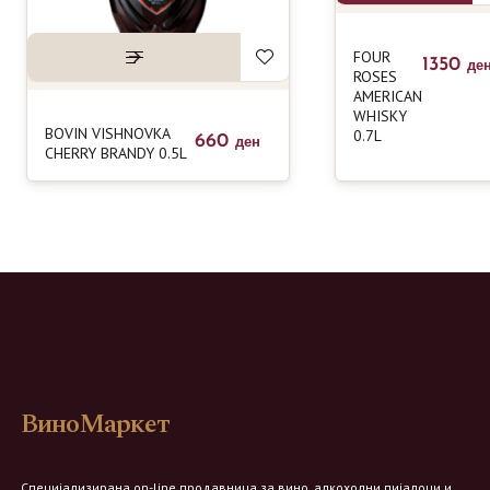
FOUR
1350
де
ROSES
AMERICAN
WHISKY
BOVIN VISHNOVKA
0.7L
660
ден
CHERRY BRANDY 0.5L
ВиноМаркет
Специјализирана on-line продавница за вино, алкохолни пијалоци и