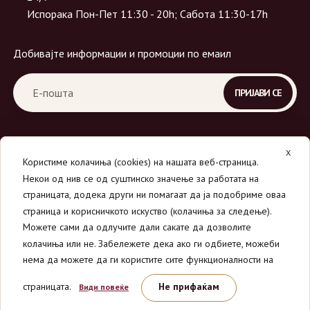
Испорака Пон-Пет 11:30 - 20h; Сабота 11:30-17h
Добивајте информации и промоции по емаил
X
Користиме колачиња (cookies) на нашата веб-страница.
Некои од нив се од суштинско значење за работата на
страницата, додека други ни помагаат да ја подобриме оваа
страница и корисничкото искуство (колачиња за следење).
© 2026
Вино Маркет - МОНДАВИ ДООЕЛ
.
Можете сами да одлучите дали сакате да дозволите
Сите права се задржани.
колачиња или не. Забележете дека ако ги одбиете, можеби
нема да можете да ги користите сите функционалности на
страницата.
Не прифаќам
Види повеќе