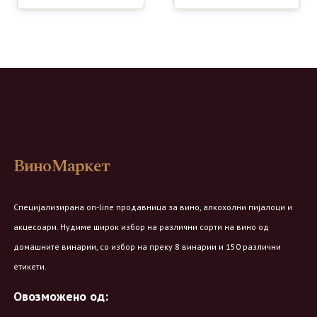
ВиноМаркет
Специјализирана on-line продавница за вино, алкохолни пијалоци и
акцесоари. Нудиме широк избор на различни сорти на вино од
домашните винарии, со избор на преку 8 винарии и 150 различни
етикети.
Овозможено од: