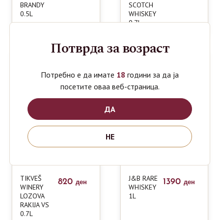
BRANDY
SCOTCH
0.5L
WHISKEY
0.7L
Потврда за возраст
Потребно е да имате
18
години за да ја
посетите оваа веб-страница.
ДА
НЕ
TIKVEŠ
J&B RARE
820
1390
ден
ден
WINERY
WHISKEY
LOZOVA
1L
RAKIJA VS
0.7L