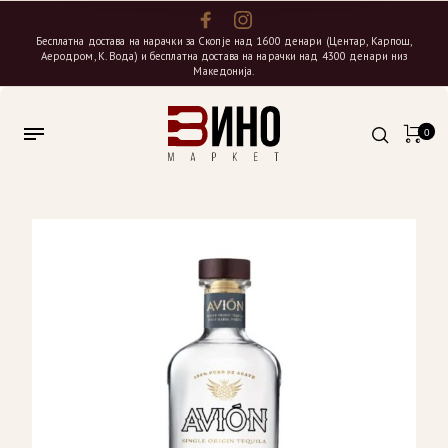
Бесплатна достава на нарачки за Скопје над 1600 денари (Центар, Карпош,
Аеродром, К. Вода) и бесплатна достава на нарачки над 4300 денари низ
Македонија.
0