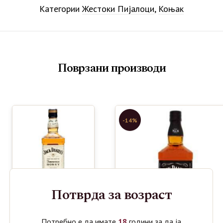
Категории
Жестоки Пијалоци
,
Коњак
Поврзани производи
-14%
Потврда за возраст
Потребно е да имате
18
години за да ја