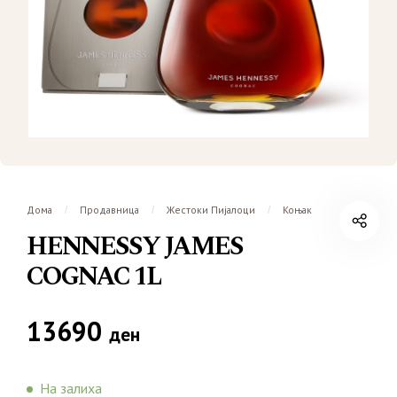
Дома
Продавница
Жестоки Пијалоци
Коњак
/
/
/
HENNESSY JAMES
COGNAC 1L
13690
ден
На залиха