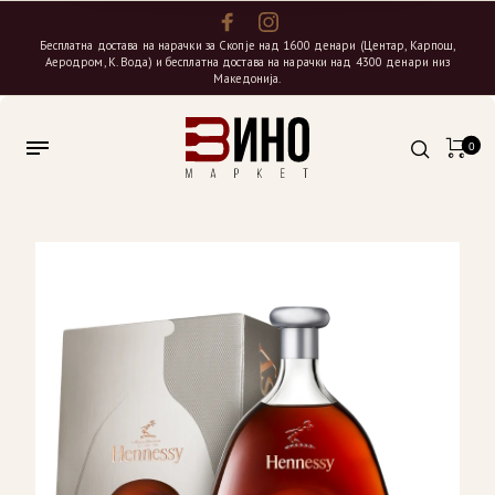
Бесплатна достава на нарачки за Скопје над 1600 денари (Центар, Карпош,
Аеродром, К. Вода) и бесплатна достава на нарачки над 4300 денари низ
Македонија.
0