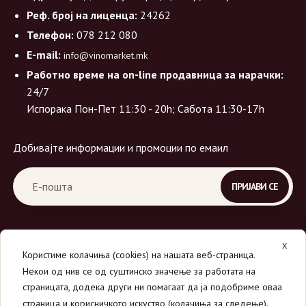
Реф. број на лиценца:
24262
Телефон:
078 212 080
E-mail:
info@vinomarket.mk
Работно време на on-line продавница за нарачки:
24/7
Испорака Пон-Пет 11:30 - 20h; Сабота 11:30-17h
Добивајте информации и промоции по емаил
X
Користиме колачиња (cookies) на нашата веб-страница.
Некои од нив се од суштинско значење за работата на
страницата, додека други ни помагаат да ја подобриме оваа
страница и корисничкото искуство (колачиња за следење).