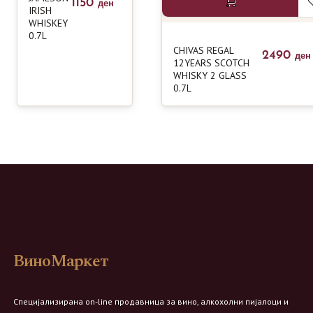
1150
ден
IRISH
WHISKEY
0.7L
CHIVAS REGAL
2490
ден
12YEARS SCOTCH
WHISKY 2 GLASS
0.7L
ВиноМаркет
Специјализирана on-line продавница за вино, алкохолни пијалоци и