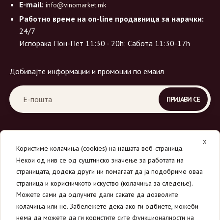
E-mail:
info@vinomarket.mk
Работно време на on-line продавница за нарачки:
24/7
Испорака Пон-Пет 11:30 - 20h; Сабота 11:30-17h
Добивајте информации и промоции по емаил
X
Користиме колачиња (cookies) на нашата веб-страница.
Некои од нив се од суштинско значење за работата на
страницата, додека други ни помагаат да ја подобриме оваа
страница и корисничкото искуство (колачиња за следење).
© 2026
Вино Маркет - МОНДАВИ ДООЕЛ
.
Можете сами да одлучите дали сакате да дозволите
Сите права се задржани.
колачиња или не. Забележете дека ако ги одбиете, можеби
нема да можете да ги користите сите функционалности на