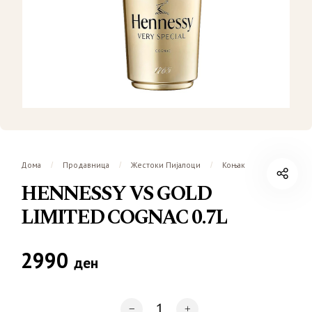
Дома
Продавница
Жестоки Пијалоци
Коњак
/
/
/
HENNESSY VS GOLD
LIMITED COGNAC 0.7L
2990
ден