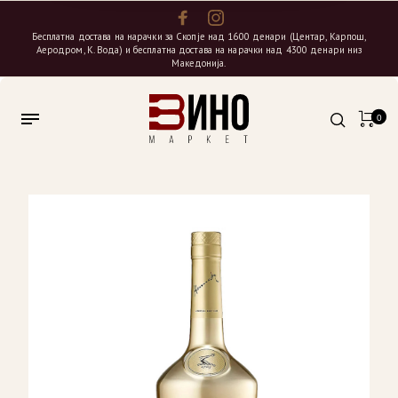
Бесплатна достава на нарачки за Скопје над 1600 денари (Центар, Карпош,
Аеродром, К. Вода) и бесплатна достава на нарачки над 4300 денари низ
Македонија.
0