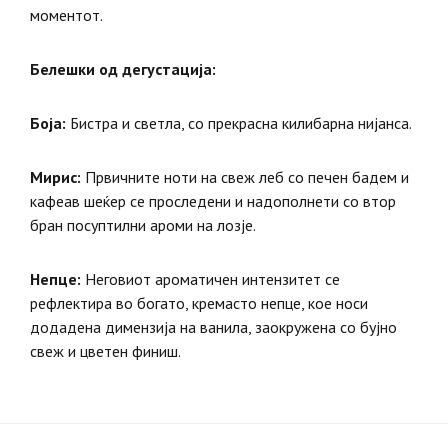
моментот.
Белешки од дегустација:
Боја:
Бистра и светла, со прекрасна килибарна нијанса.
Мирис:
Првичните ноти на свеж леб со печен бадем и
кафеав шеќер се проследени и надополнети со втор
бран посуптилни ароми на лозје.
Непце:
Неговиот ароматичен интензитет се
рефлектира во богато, кремасто непце, кое носи
додадена димензија на ванила, заокружена со бујно
свеж и цветен финиш.