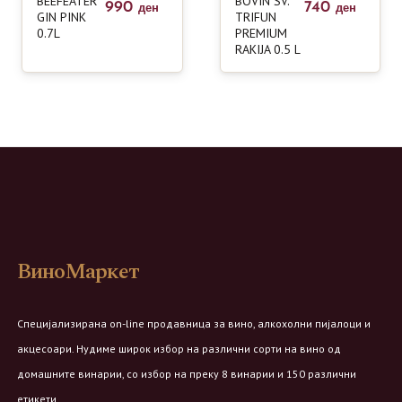
BEEFEATER
BOVIN SV.
990
740
ден
ден
GIN PINK
TRIFUN
0.7L
PREMIUM
RAKIJA 0.5 L
ВиноМаркет
Специјализирана on-line продавница за вино, алкохолни пијалоци и
акцесоари. Нудиме широк избор на различни сорти на вино од
домашните винарии, со избор на преку 8 винарии и 150 различни
етикети.