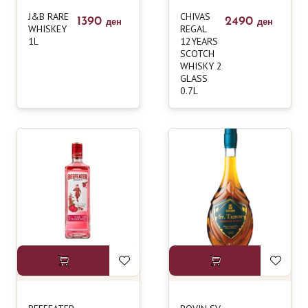
J&B RARE
CHIVAS
1390
2490
ден
ден
WHISKEY
REGAL
1L
12YEARS
SCOTCH
WHISKY 2
GLASS
0.7L