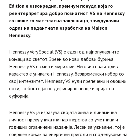
Edition е извонредна, премиум понуда која го
реинтерпретира добро познатиот VS на Hennessy
со шише со мат-златна завршница, зачудувачки
одраз на педантната изработка на Maison
Hennessy.
Hennessy Very Special (VS) е еден од најпопуларните
коњаци во светот. Зреен во нови дабови буриња,
Hennessy VS е смел и миризлив. Неговиот заводлив
карактер е уникатен Hennessy, безвременски избор со
свој интензитет. Hennessy VS нуди препечени и овошни
ноти, со богат, јасно дефиниран непце и пријатна
еуфорија.
Hennessy VS ја изразува својата жива и динамична
личност преку уникатни партнерства со уметници и
годишни ограничени изданија. Лесен за уживање, тој е
совршен коњак за енергични пригоди и споделување на