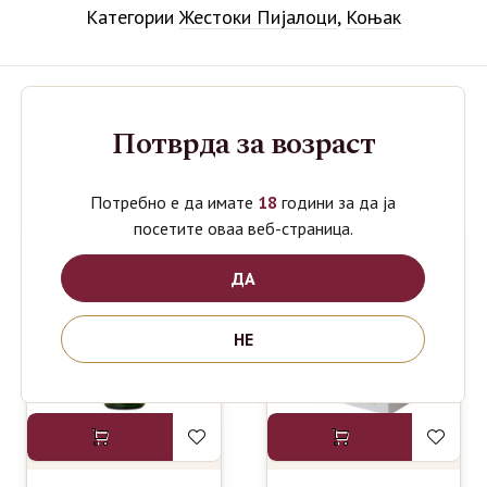
Категории
Жестоки Пијалоци
,
Коњак
Потврда за возраст
Поврзани производи
Потребно е да имате
18
години за да ја
посетите оваа веб-страница.
ДА
НЕ