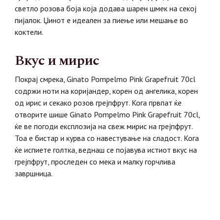
светло розова боја која додава шарен шмек на секој
пијалок. Џинот е идеален за пиење или мешање во
коктели.
Вкус и мирис
Покрај смрека, Ginato Pompelmo Pink Grapefruit 70cl
содржи ноти на коријандер, корен од ангелика, корен
од ирис и секако розов грејпфрут. Кога првпат ќе
отворите шише Ginato Pompelmo Pink Grapefruit 70cl,
ќе ве погоди експлозија на свеж мирис на грејпфрут.
Тоа е бистар и курва со навестување на сладост. Кога
ќе испиете голтка, веднаш се појавува истиот вкус на
грејпфрут, проследен со мека и малку горчлива
завршница.