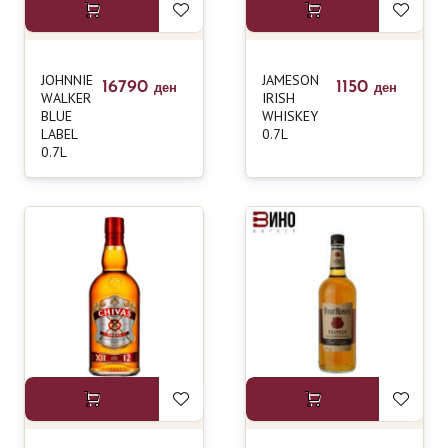
JOHNNIE
JAMESON
16790
1150
ден
ден
WALKER
IRISH
BLUE
WHISKEY
LABEL
0.7L
0.7L