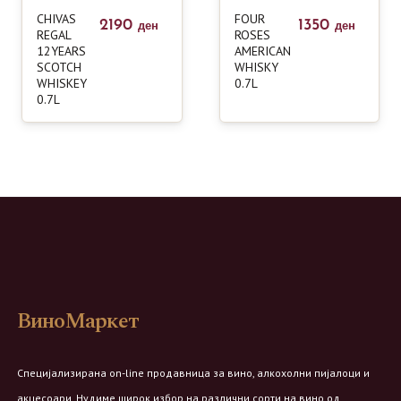
CHIVAS
FOUR
2190
1350
ден
ден
REGAL
ROSES
12YEARS
AMERICAN
SCOTCH
WHISKY
WHISKEY
0.7L
0.7L
ВиноМаркет
Специјализирана on-line продавница за вино, алкохолни пијалоци и
акцесоари. Нудиме широк избор на различни сорти на вино од