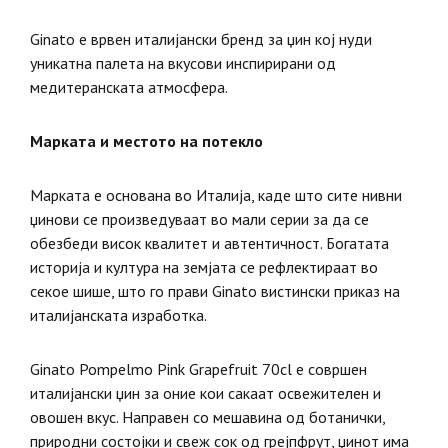
Ginato е врвен италијански бренд за џин кој нуди
уникатна палета на вкусови инспирирани од
медитеранската атмосфера.
Марката и местото на потекло
Марката е основана во Италија, каде што сите нивни
џинови се произведуваат во мали серии за да се
обезбеди висок квалитет и автентичност. Богатата
историја и култура на земјата се рефлектираат во
секое шише, што го прави Ginato вистински приказ на
италијанската изработка.
Ginato Pompelmo Pink Grapefruit 70cl е совршен
италијански џин за оние кои сакаат освежителен и
овошен вкус. Направен со мешавина од ботанички,
природни состојки и свеж сок од грејпфрут, џинот има