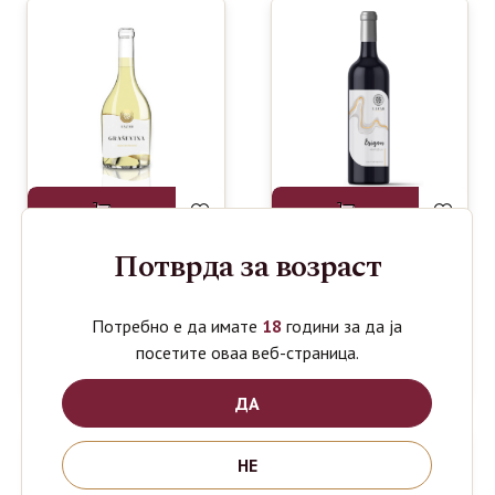
Потврда за возраст
LAZAR
LAZAR
630
630
ден
ден
GRASEVINA
ERIGON
Потребно е да имате
18
години за да ја
SPECIAL
KRATOSHIJA
EDITION
0.75L
посетите оваа веб-страница.
0.75L
ДА
НЕ