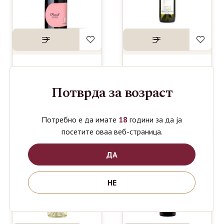
LAZAR
POPOVA
590
490
ден
ден
PEARL
KULA
Потврда за возраст
FRIZZANTE
ZILAVKA
ROSE 0.75L
KLASIK
0.75L
Потребно е да имате
18
години за да ја
посетите оваа веб-страница.
ДА
НЕ