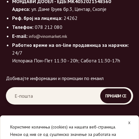
МОНДАВИ ДООЕЛ - ЕДБ:МК4032021548360
Адреса:
ул. Даме Груев бр.3, Центар, Скопје
Реф. број на лиценца:
24262
Телефон:
078 212 080
E-mail:
info@vinomarket.mk
Работно време на on-line продавница за нарачки:
24/7
Испорака Пон-Пет 11:30 - 20h; Сабота 11:30-17h
Добивајте информации и промоции по емаил
X
Користиме колачиња (cookies) на нашата веб-страница.
Некои од нив се од суштинско значење за работата на