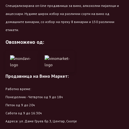
Специјализирана on-line продавница за вино, алкохолни пијалоци и
акцесоари. Нудиме широк избор на различни сорти на вино од
домашните винарии, со избор на преку 8 винарии и 150 различни
етикети.
Овозможено од:
Продавница на Вино Маркет:
Работно време:
Понеделник - Четврток од 9 до 18ч
Петок од 9 до 20ч
Сабота од 9 до 16:30ч
Адреса: ул. Даме Груев бр.3, Центар, Скопје