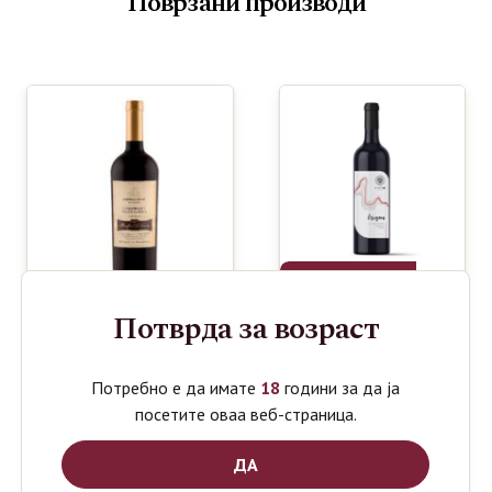
Поврзани производи
Потврда за возраст
LAZAR
630
ден
ERIGON
POPOVA
Потребно е да имате
18
години за да ја
1020
ден
CUVEE
KULA
посетите оваа веб-страница.
0.75L
CABERNET
SAUVIGNON
BARRIQUE
ДА
0.75L