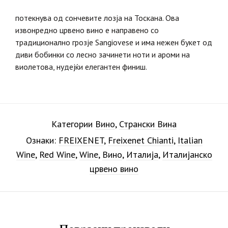
потекнува од сончевите лозја на Тоскана. Ова
извонредно црвено вино е направено со
традиционално грозје Sangiovese и има нежен букет од
диви бобинки со лесно зачинети ноти и ароми на
виолетова, нудејќи елегантен финиш.
Категории
Вино
,
Странски Вина
Ознаки:
FREIXENET
,
Freixenet Chianti
,
Italian
Wine
,
Red Wine
,
Wine
,
Вино
,
Италија
,
Италијанско
црвено вино