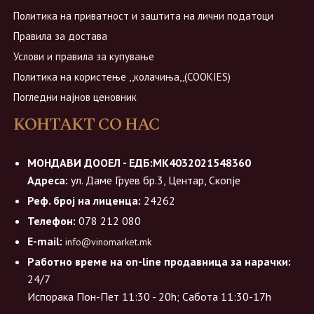
Политика на приватност и заштита на лични податоци
Правила за достава
Услови и правила за купување
Политика на користење ,,колачиња,,(COOKIES)
Погледни најнов ценовник
КОНТАКТ СО НАС
МОНДАВИ ДООЕЛ - ЕДБ:МК4032021548360
Адреса:
ул. Даме Груев бр.3, Центар, Скопје
Реф. број на лиценца:
24262
Телефон:
078 212 080
E-mail:
info@vinomarket.mk
Работно време на on-line продавница за нарачки:
24/7
Испорака Пон-Пет 11:30 - 20h; Сабота 11:30-17h