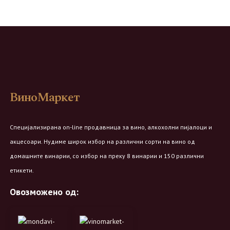
ВиноМаркет
Специјализирана on-line продавница за вино, алкохолни пијалоци и
акцесоари. Нудиме широк избор на различни сорти на вино од
домашните винарии, со избор на преку 8 винарии и 150 различни
етикети.
Овозможено од: