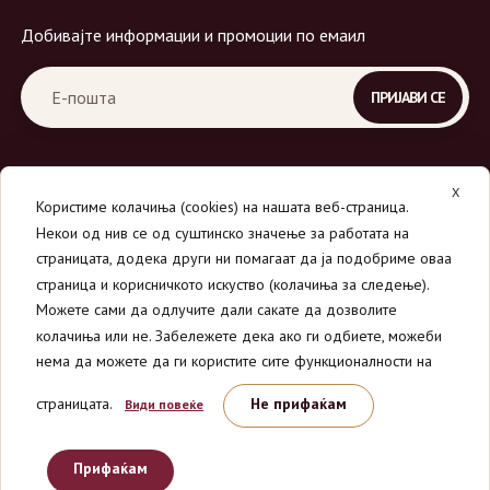
Добивајте информации и промоции по емаил
X
Користиме колачиња (cookies) на нашата веб-страница.
Некои од нив се од суштинско значење за работата на
страницата, додека други ни помагаат да ја подобриме оваа
страница и корисничкото искуство (колачиња за следење).
© 2026
Вино Маркет - МОНДАВИ ДООЕЛ
.
Можете сами да одлучите дали сакате да дозволите
Сите права се задржани.
колачиња или не. Забележете дека ако ги одбиете, можеби
нема да можете да ги користите сите функционалности на
страницата.
Не прифаќам
Види повеќе
Прифаќам