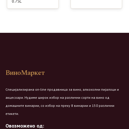
0.75L
ВиноМаркет
Специјализирана on-line продавница за вино, алкохолни пијалоци и
акцесоари. Нудиме широк избор на различни сорти на вино од
домашните винарии, со избор на преку 8 винарии и 150 различни
етикети.
Овозможено од: