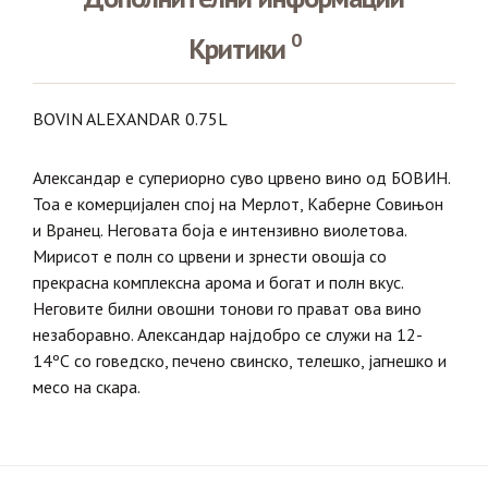
0
Критики
BOVIN ALEXANDAR 0.75L
Александар е супериорно суво црвено вино од БОВИН.
Тоа е комерцијален спој на Мерлот, Каберне Совињон
и Вранец. Неговата боја е интензивно виолетова.
Мирисот е полн со црвени и зрнести овошја со
прекрасна комплексна арома и богат и полн вкус.
Неговите билни овошни тонови го прават ова вино
незаборавно. Александар најдобро се служи на 12-
14ºС со говедско, печено свинско, телешко, јагнешко и
месо на скара.