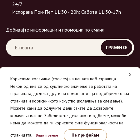
24/7
Испорака Пон-Пет 11:30 - 20h; Сабота 11:30-17h
Добивајте информации и промоции по емаил
X
Користиме колачиња (cookies) на нашата веб-страница.
Некои од нив се од суштинско значење за работата на
страницата, додека други ни помагаат да ја подобриме оваа
страница и корисничкото искуство (колачиња за следење).
© 2026
Вино Маркет - МОНДАВИ ДООЕЛ
.
Можете сами да одлучите дали сакате да дозволите
Сите права се задржани.
колачиња или не. Забележете дека ако ги одбиете, можеби
нема да можете да ги користите сите функционалности на
страницата.
Не прифаќам
Види повеќе