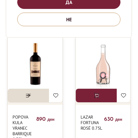
ДА
BOVIN
LAZAR
690
630
ден
ден
MERLOT
TEMJANIKA
НЕ
0.75L
0.75L
POPOVA
LAZAR
890
630
ден
ден
KULA
FORTUNA
VRANEC
ROSÉ 0.75L
BARRIQUE