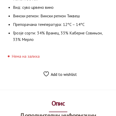
Вид: суво црвено вино
Вински регион: Вински регион Тиквеш
Препорачана температура: 12ºC – 14ºC
Грозје сорти: 34% Вранец, 33% Каберне Совињон,
33% Мерло
Нема на залиха
Add to wishlist
Опис
Дополнителни информации