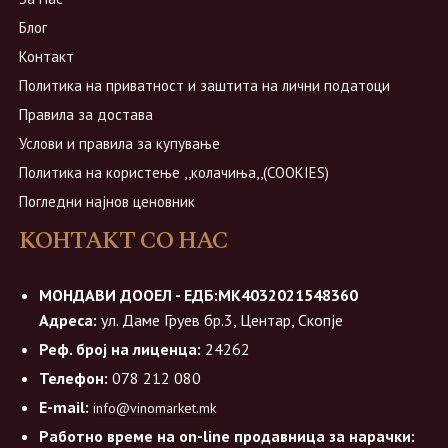
Блог
Контакт
Политика на приватност и заштита на лични податоци
Правила за достава
Услови и правила за купување
Политика на користење ,,колачиња,,(COOKIES)
Погледни најнов ценовник
КОНТАКТ СО НАС
МОНДАВИ ДООЕЛ - ЕДБ:МК4032021548360
Адреса:
ул. Даме Груев бр.3, Центар, Скопје
Реф. број на лиценца:
24262
Телефон:
078 212 080
E-mail:
info@vinomarket.mk
Работно време на on-line продавница за нарачки: