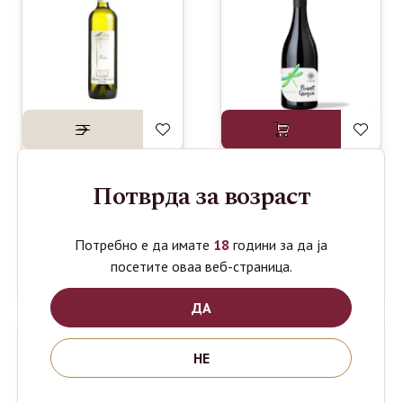
Потврда за возраст
POPOVA
LAZAR
490
630
ден
ден
KULA
PINOT
ZILAVKA
GRIGIO
KLASIK
SPECIAL
Потребно е да имате
18
години за да ја
0.75L
EDITION
посетите оваа веб-страница.
0.75L
ДА
НЕ