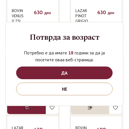
BOVIN
LAZAR
630
630
ден
ден
VENUS
PINOT
0.75L
GRIGIO
SPECIAL
EDITION
Потврда за возраст
0.75L
Потребно е да имате
18
години за да ја
посетите оваа веб-страница.
ДА
НЕ
LAZAR
BOVIN