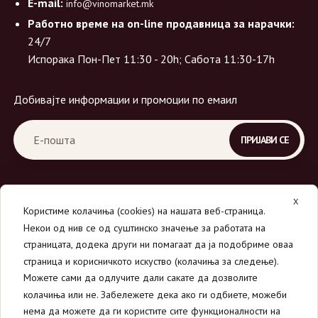
E-mail:
info@vinomarket.mk
Работно време на on-line продавница за нарачки:
24/7
Испорака Пон-Пет 11:30 - 20h; Сабота 11:30-17h
Добивајте информации и промоции по емаил
X
Користиме колачиња (cookies) на нашата веб-страница.
Некои од нив се од суштинско значење за работата на
страницата, додека други ни помагаат да ја подобриме оваа
страница и корисничкото искуство (колачиња за следење).
© 2026
Вино Маркет - МОНДАВИ ДООЕЛ
.
Можете сами да одлучите дали сакате да дозволите
Сите права се задржани.
колачиња или не. Забележете дека ако ги одбиете, можеби
нема да можете да ги користите сите функционалности на