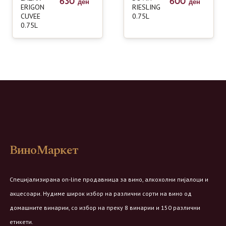
630
600
ден
ден
ERIGON
RIESLING
CUVEE
0.75L
0.75L
ВиноМаркет
Специјализирана on-line продавница за вино, алкохолни пијалоци и
акцесоари. Нудиме широк избор на различни сорти на вино од
домашните винарии, со избор на преку 8 винарии и 150 различни
етикети.