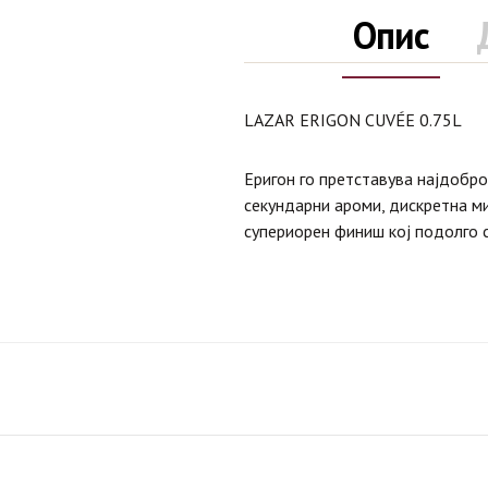
Опис
LAZAR ERIGON CUVÉE 0.75L
Еригон го претставува најдобро
секундарни ароми, дискретна ми
супериорен финиш кој подолго с