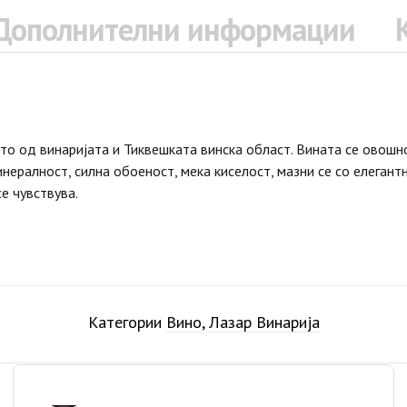
Дополнителни информации
то од винаријата и Тиквешката винска област. Вината се овошн
нералност, силнa обоеност, мека киселост, мазни се со елегантн
е чувствува.
Категории
Вино
,
Лазар Винарија