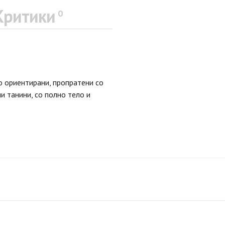
Критики
0
о ориентирани, пропратени со
и танини, со полно тело и