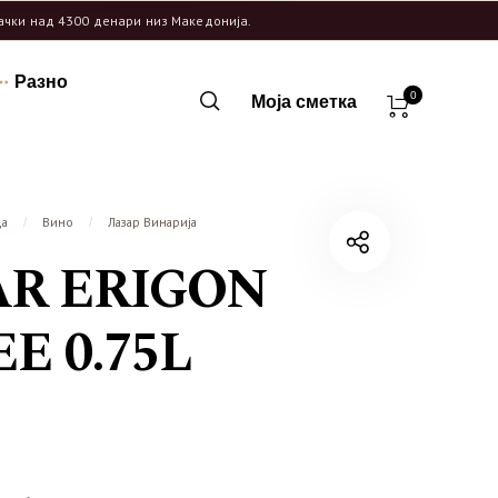
рачки над 4300 денари низ Македонија.
Разно
0
Моја сметка
ца
Вино
Лазар Винарија
/
/
R ERIGON
E 0.75L