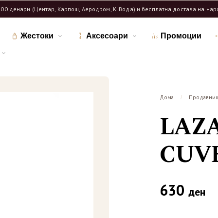
600 денари (Центар, Карпош, Аеродром, К. Вода) и бесплатна достава на на
Жестоки
Аксесоари
Промоции
Дома
Продавни
/
LAZA
CUVE
630
ден