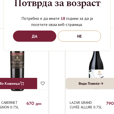
Потврда за возраст
Поврзани производи
Потребно е да имате
18
години за да ја
посетите оваа веб-страница.
ДА
НЕ
Во Кошница
Види Повеќе
 CABERNET
LAZAR GRAND
670
79
ден
GNON 0.75L
CUVÉE ALLURE 0.75L