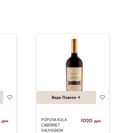
Види Повеќе
POPOVA KULA
0
1020
ден
ден
CABERNET
SAUVIGNON