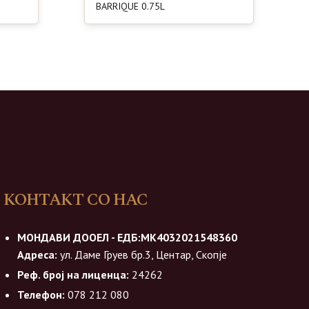
BARRIQUE 0.75L
КОНТАКТ СО НАС
МОНДАВИ ДООЕЛ - ЕДБ:МК4032021548360
Адреса:
ул. Даме Груев бр.3, Центар, Скопје
Реф. број на лиценца:
24262
Телефон:
078 212 080