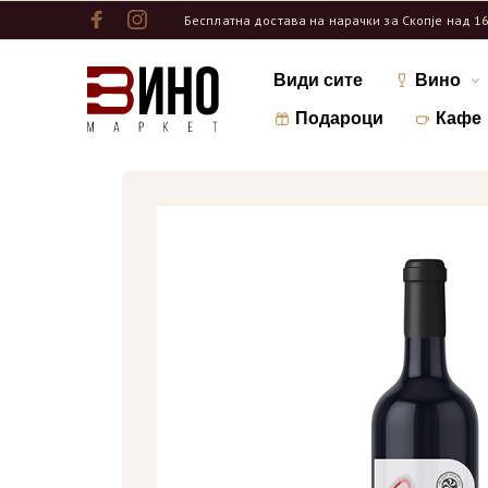
Бесплатна достава на нарачки за Скопје над 1
Види сите
Вино
Подароци
Кафе