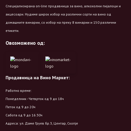
Специјализирана on-line продавница за вино, алкохолни пијалоци и
акцесоари. Нудиме широк избор на различни сорти на вино од
домашните винарии, со избор на преку 8 винарии и 150 различни
етикети.
Овозможено од:
Продавница на Вино Маркет:
Работно време:
Понеделник - Четврток од 9 до 18ч
Петок од 9 до 20ч
Сабота од 9 до 16:30ч
Адреса: ул. Даме Груев бр.3, Центар, Скопје