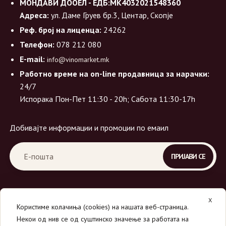
МОНДАВИ ДООЕЛ - ЕДБ:МК4032021548360
Адреса:
ул. Даме Груев бр.3, Центар, Скопје
Реф. број на лиценца:
24262
Телефон:
078 212 080
E-mail:
info@vinomarket.mk
Работно време на on-line продавница за нарачки:
24/7
Испорака Пон-Пет 11:30 - 20h; Сабота 11:30-17h
Добивајте информации и промоции по емаил
X
Користиме колачиња (cookies) на нашата веб-страница.
Некои од нив се од суштинско значење за работата на