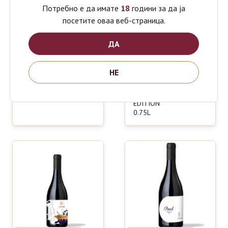
Потребно е да имате
18
години за да ја
посетите оваа веб-страница.
ДА
BOVIN
LAZAR
590
630
НЕ
ден
ден
CABERNET
PINOT
FRANC
GRIGIO
0.75L
SPECIAL
EDITION
0.75L