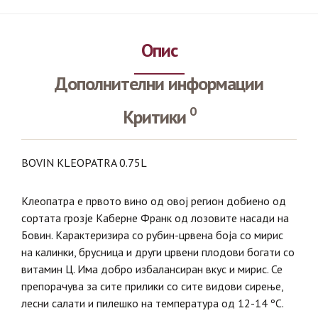
Опис
Дополнителни информации
0
Критики
BOVIN KLEOPATRA 0.75L
Клеопатра е првото вино од овој регион добиено од
сортата грозје Каберне Франк од лозовите насади на
Бовин. Карактеризира со рубин-црвена боја со мирис
на калинки, брусница и други црвени плодови богати со
витамин Ц. Има добро избалансиран вкус и мирис. Се
препорачува за сите прилики со сите видови сирење,
лесни салати и пилешко на температура од 12-14 ºС.