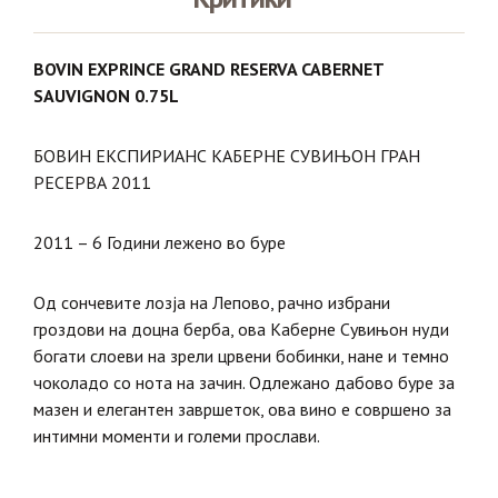
BOVIN EXPRINCE GRAND RESERVA CABERNET
SAUVIGNON 0.75L
БОВИН ЕКСПИРИАНС КАБЕРНЕ СУВИЊОН ГРАН
РЕСЕРВА 2011
2011 – 6 Години лежено во буре
Од сончевите лозја на Лепово, рачно избрани
гроздови на доцна берба, ова Каберне Сувињон нуди
богати слоеви на зрели црвени бобинки, нане и темно
чоколадо со нота на зачин. Одлежано дабово буре за
мазен и елегантен завршеток, ова вино е совршено за
интимни моменти и големи прослави.