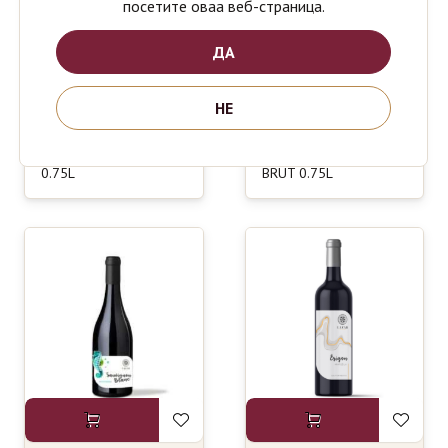
посетите оваа веб-страница.
ДА
НЕ
BOVIN
LAZAR
590
590
ден
ден
CABERNET
PEARL
FRANC
FRIZZANTE
0.75L
BRUT 0.75L