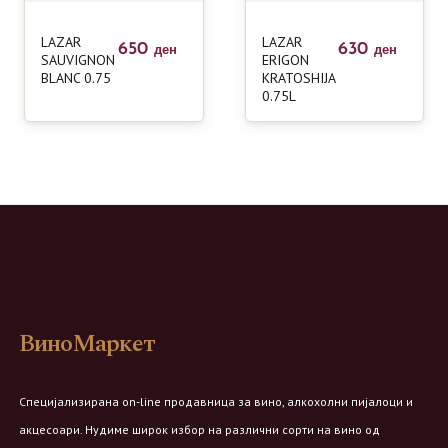
LAZAR
LAZAR
650
630
ден
ден
SAUVIGNON
ERIGON
BLANC 0.75
KRATOSHIJA
0.75L
ВиноМаркет
Специјализирана on-line продавница за вино, алкохолни пијалоци и
акцесоари. Нудиме широк избор на различни сорти на вино од