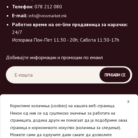
Телефон:
078 212 080
E-mail:
info@vinomarket.mk
Работно време на on-line продавница за нарачки:
24/7
Испорака Пон-Пет 11:30 - 20h; Сабота 11:30-17h
Добивајте информации и промоции по емаил
X
Користиме колачиња (cookies) на нашата веб-страница.
Некои од нив се од суштинско значење за работата на
страницата, додека други ни помагаат да ја подобриме оваа
страница и корисничкото искуство (колачиња за следење).
© 2026
Вино Маркет - МОНДАВИ ДООЕЛ
.
Можете сами да одлучите дали сакате да дозволите