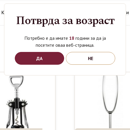
Категории
Аксесоари
,
Подароци
,
Штопцигери/Отварачи
Потврда за возраст
Потребно е да имате
18
години за да ја
Поврзани производи
посетите оваа веб-страница.
ДА
НЕ