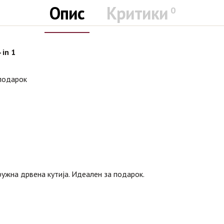
Опис
Критики
0
in 1
 подарок
ужна дрвена кутија. Идеален за подарок.