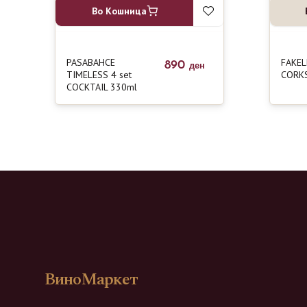
Во Кошница
PASABAHCE
FAKE
890
ден
TIMELESS 4 set
CORK
COCKTAIL 330ml
ВиноМаркет