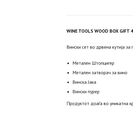
WINE TOOLS WOOD BOX GIFT 4 
Вински сет во дрвена кутија за
Метален Штопцигер
Метален затворач за вино
Винска Јака
Вински пурер
Продуктот доаѓа во уникатна кр