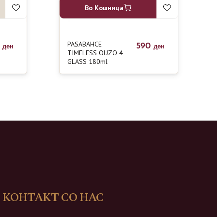
Во Кошница
PASABAHCE
9
590
ден
ден
TIMELESS OUZO 4
GLASS 180ml
КОНТАКТ СО НАС