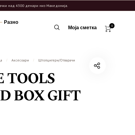
рачки над 4300 денари низ Македонија.
Разно
0
Моја сметка
ца
Аксесоари
Штопцигери/Отварачи
/
/
E TOOLS
 BOX GIFT