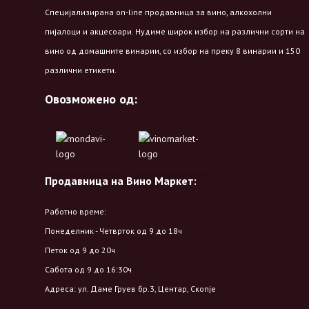
Специјализирана on-line продавница за вино, алкохолни
пијалоци и акцесоари. Нудиме широк избор на различни сорти на
вино од домашните винарии, со избор на преку 8 винарии и 150
различни етикети.
Овозможено од:
Продавница на Вино Маркет:
Работно време:
Понеделник - Четврток од 9 до 18ч
Петок од 9 до 20ч
Сабота од 9 до 16:30ч
Адреса: ул. Даме Груев бр.3, Центар, Скопје