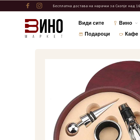
Бесплатна достава на нарачки за Скопје над 1
Види сите
Вино
Подароци
Кафе