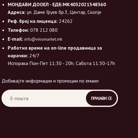
МОНДАВИ ДООЕЛ - ЕДБ:МК4032021548360
Адреса:
ул. Даме Груев бр.3, Центар, Скопје
Реф. број на лиценца:
24262
Телефон:
078 212 080
E-mail:
info@vinomarket.mk
Работно време на on-line продавница за
нарачки:
24/7
Испорака Пон-Пет 11:30 - 20h; Сабота 11:30-17h
Добивајте информации и промоции по емаил