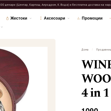
600 денари (Центар, Карпош, Аеродром, К. Вода) и бесплатна достава на на
Жестоки
Аксесоари
Промоции
Дома
Продавни
/
WIN
WOOD
4 in 1
1090