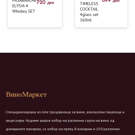
PASABAHCHE
899
ден
720
TIMELESS
ден
ELYSIA 4
COCKTAIL
Whiskey SET
4glass set
160ml
ВиноМаркет
Специјализирана on-line продавница за вино, алкохолни пијалоци и
акцесоари. Нудиме широк избор на различни сорти на вино од
домашните винарии, со избор на преку 8 винарии и 150 различни