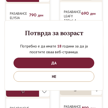
PASABAHCE
PASABAHCE
690
ден
790
LEAFY
ден
ELYSIA
300ml 4
445ml
GLASS Set
COCTAIL SET
Потврда за возраст
4
Потребно е да имате
18
години за да ја
посетите оваа веб-страница.
ДА
НЕ
PASABAHCE