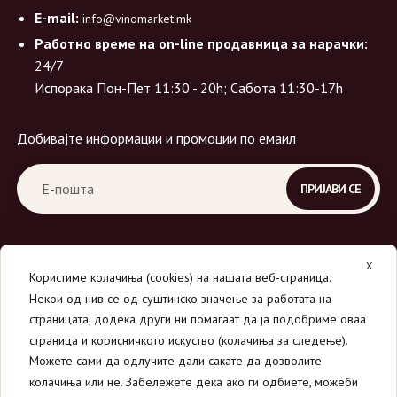
E-mail:
info@vinomarket.mk
Работно време на on-line продавница за нарачки:
24/7
Испорака Пон-Пет 11:30 - 20h; Сабота 11:30-17h
Добивајте информации и промоции по емаил
X
Користиме колачиња (cookies) на нашата веб-страница.
Некои од нив се од суштинско значење за работата на
страницата, додека други ни помагаат да ја подобриме оваа
страница и корисничкото искуство (колачиња за следење).
© 2026
Вино Маркет - МОНДАВИ ДООЕЛ
.
Можете сами да одлучите дали сакате да дозволите
Сите права се задржани.
колачиња или не. Забележете дека ако ги одбиете, можеби