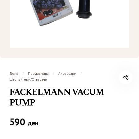
Дома
Продавница
Аксесоари
/
/
/
Штопцигери/Отварачи
FACKELMANN VACUM
PUMP
590
ден