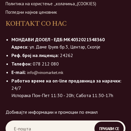
Политика на користење ,,колачиња,,(COOKIES)
Погледни најнов ценовник
КОНТАКТ СО НАС
МОНДАВИ ДООЕЛ - ЕДБ:МК4032021548360
Адреса:
ул. Даме Груев бр.3, Центар, Скопје
Реф. број на лиценца:
24262
Телефон:
078 212 080
E-mail:
info@vinomarket.mk
Работно време на on-line продавница за нарачки:
24/7
Испорака Пон-Пет 11:30 - 20h; Сабота 11:30-17h
Добивајте информации и промоции по емаил