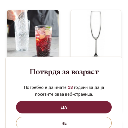
Потврда за возраст
PASABAHCE
PASABAHCE
749
Потребно е да имате
18
години за да ја
1020
ден
ден
SIDERA
TIMELESS
посетите оваа веб-страница.
WINE
4glass set
CHAMPAGNE
470ml
220ml
ДА
НЕ