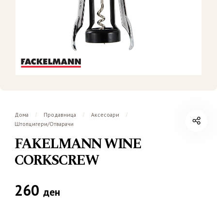
Дома
Продавница
Аксесоари
/
/
/
Штопцигери/Отварачи
FAKELMANN WINE
CORKSCREW
260
ден