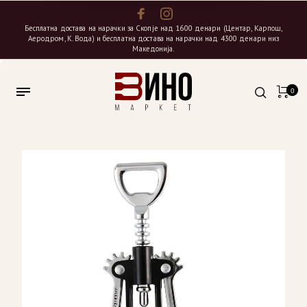
Бесплатна достава на нарачки за Скопје над 1600 денари (Центар, Карпош,
Аеродром, К. Вода) и бесплатна достава на нарачки над 4300 денари низ
Македонија.
0