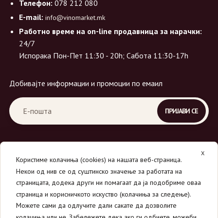
Телефон:
078 212 080
E-mail:
info@vinomarket.mk
Работно време на on-line продавница за нарачки:
24/7
Испорака Пон-Пет 11:30 - 20h; Сабота 11:30-17h
Добивајте информации и промоции по емаил
X
Користиме колачиња (cookies) на нашата веб-страница.
Некои од нив се од суштинско значење за работата на
страницата, додека други ни помагаат да ја подобриме оваа
страница и корисничкото искуство (колачиња за следење).
© 2026
Вино Маркет - МОНДАВИ ДООЕЛ
.
Можете сами да одлучите дали сакате да дозволите
Сите права се задржани.
колачиња или не. Забележете дека ако ги одбиете, можеби