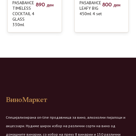
PASABAHCE
PASABAHCE
890
800
ден
ден
TIMELESS
LEAFY BIG
COCKTAIL 4
450ml 4 set
GLASS
330ml
ВиноМаркет
Специјализирана on-line продавница за вино, алкохолни пијалоци и
акцесоари. Нудиме широк избор на различни сорти на вино од
домашните винарии, со избор на преку 8 винарии и 150 различни