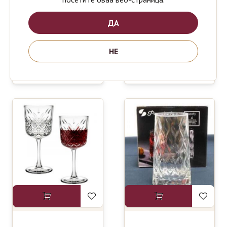
ДА
PASABAHCE
PASABAHCE
749
749
ден
ден
SIDERA
COCTAIL
НЕ
WINE
SET 4
CHAMPAGNE
220ml