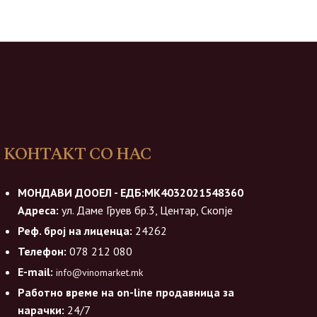
КОНТАКТ СО НАС
МОНДАВИ ДООЕЛ - ЕДБ:МК4032021548360
Адреса:
ул. Даме Груев бр.3, Центар, Скопје
Реф. број на лиценца:
24262
Телефон:
078 212 080
E-mail:
info@vinomarket.mk
Работно време на on-line продавница за
нарачки:
24/7