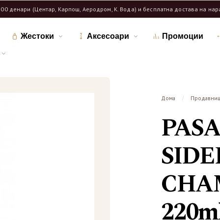
600 денари (Центар, Карпош, Аеродром, К. Вода) и бесплатна достава на на
Жестоки
Аксесоари
Промоции
Дома
Продавни
/
PAS
SIDE
CHA
220m