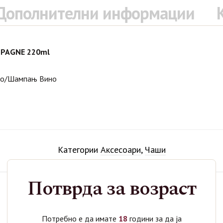
Дополнителни информации
MPAGNE 220ml
иво/Шампањ Вино
Категории
Аксесоари
,
Чаши
Потврда за возраст
Поврзани производи
Потребно е да имате
18
години за да ја