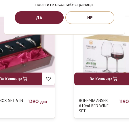
посетите оваа веб-страница.
ДА
НЕ
Во Кошница
Во Кошница
BOX SET 5 IN
BOHEMIA ANSER
1390
119
ден
610ml RED WINE
SET