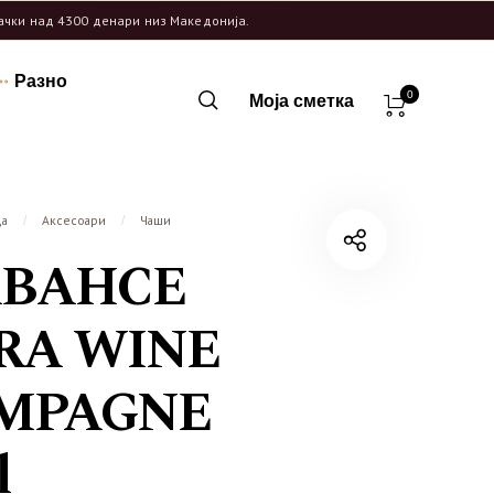
рачки над 4300 денари низ Македонија.
Разно
0
Моја сметка
ца
Аксесоари
Чаши
/
/
ABAHCE
RA WINE
MPAGNE
l