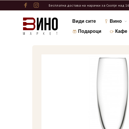
Бесплатна достава на нарачки за Скопје над 1
Види сите
Вино
Подароци
Кафе