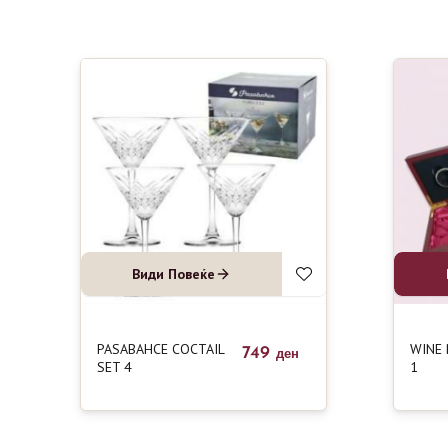
Види Повеќе
PASABAHCE COCTAIL
WINE 
749
ден
SET 4
1