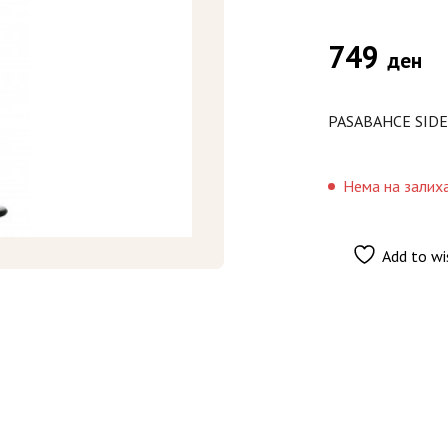
749
ден
PASABAHCE SID
Нема на залих
Add to wi